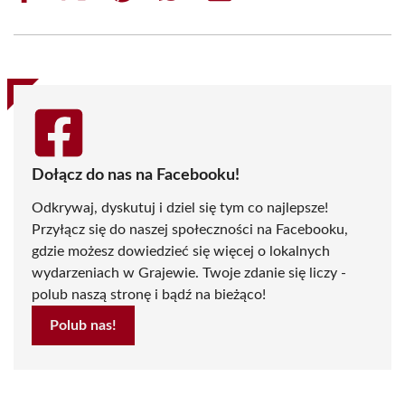
on
on
on
on
on
on
Facebook
X
Pinterest
WhatsApp
LinkedIn
Email
(Twitter)
Dołącz do nas na Facebooku!
Odkrywaj, dyskutuj i dziel się tym co najlepsze!
Przyłącz się do naszej społeczności na Facebooku,
gdzie możesz dowiedzieć się więcej o lokalnych
wydarzeniach w Grajewie. Twoje zdanie się liczy -
polub naszą stronę i bądź na bieżąco!
Polub nas!