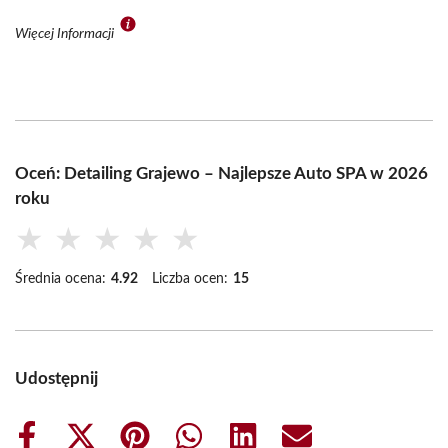
Więcej Informacji
Oceń: Detailing Grajewo – Najlepsze Auto SPA w 2026
roku
★
★
★
★
★
Średnia ocena:
4.92
Liczba ocen:
15
Udostępnij
Share
Share
Share
Share
Share
Share