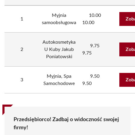
Myjnia
10.00
1
Zob
samoobsługowa
10.00
Autokosmetyka
9.75
2
U Kuby Jakub
Zob
9.75
Poniatowski
Myjnia, Spa
9.50
3
Zob
Samochodowe
9.50
Przedsiębiorco! Zadbaj o widoczność swojej
firmy!