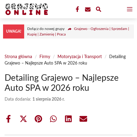
Przejdź
M
do
treści
Dołącz do nowej grupy
Grajewo - Ogłoszenia | Sprzedam |
UWAGA!
Kupię | Zamienię | Praca
Strona główna
/
Firmy
/
Motoryzacja i Transport
/
Detailing
Grajewo – Najlepsze Auto SPA w 2026 roku
Detailing Grajewo – Najlepsze
Auto SPA w 2026 roku
Data dodania:
1 sierpnia 2026 r.
Share
Share
Share
Share
Share
Share
on
on
on
on
on
on
Facebook
X
Pinterest
WhatsApp
LinkedIn
Email
(Twitter)