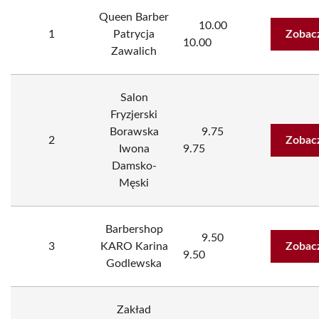
Queen Barber
10.00
1
Patrycja
Zobac
10.00
Zawalich
Salon
Fryzjerski
Borawska
9.75
2
Zobac
Iwona
9.75
Damsko-
Męski
Barbershop
9.50
3
KARO Karina
Zobac
9.50
Godlewska
Zakład