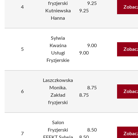
fryzjerski
9.25
4
Zobac
Kutniewska
9.25
Hanna
Sylwia
Kwaśna
9.00
5
Zobac
Usługi
9.00
Fryzjerskie
Laszczkowska
Monika.
8.75
6
Zobac
Zakład
8.75
fryzjerski
Salon
Fryzjerski
8.50
7
Zobac
EFEKT Sylwia
8.50