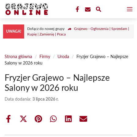
Przejdź
M
do
treści
Dołącz do nowej grupy
Grajewo - Ogłoszenia | Sprzedam |
UWAGA!
Kupię | Zamienię | Praca
Strona główna
/
Firmy
/
Uroda
/
Fryzjer Grajewo – Najlepsze
Salony w 2026 roku
Fryzjer Grajewo – Najlepsze
Salony w 2026 roku
Data dodania:
3 lipca 2026 r.
Share
Share
Share
Share
Share
Share
on
on
on
on
on
on
Facebook
X
Pinterest
WhatsApp
LinkedIn
Email
(Twitter)