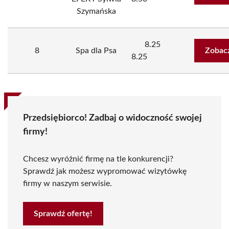
Szymańska
8.25
8
Spa dla Psa
Zobac
8.25
Przedsiębiorco! Zadbaj o widoczność swojej
firmy!
Chcesz wyróżnić firmę na tle konkurencji?
Sprawdź jak możesz wypromować wizytówkę
firmy w naszym serwisie.
Sprawdź ofertę!