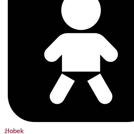
żłobek