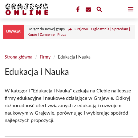
Przejdź
M
do
treści
Dołącz do nowej grupy
Grajewo - Ogłoszenia | Sprzedam |
UWAGA!
Kupię | Zamienię | Praca
Strona główna
/
Firmy
/
Edukacja i Nauka
Edukacja i Nauka
W kategorii "Edukacja i Nauka" czekają na Ciebie najlepsze
firmy edukacyjne i naukowe działające w Grajewie. Odkryj
różnorodność ofert związanych z edukacją i rozwojem
naukowym w Grajewie, porównując i wybierając spośród
najlepszych propozycji.