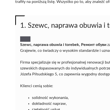
trafiły na poniższą listę. Wszystko po to, aby znaleźć
1. Szewc, naprawa obuwia i 
Szewc, naprawa obuwia i torebek, Ремонт обуви
za
Grajewie, co świadczy o wysokim standardzie i uzn
Firma specjalizuje się w profesjonalnej renowacji b
szewskich dopasowanych do indywidualnych potrzeb k
Józefa Piłsudskiego 5, co zapewnia wygodny dostęp
Klienci cenią sobie:
solidność wykonania,
dokładność napraw,
rzetelność usług,