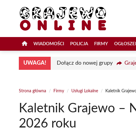
Przejdź
do
treści
WIADOMOŚCI
POLICJA
FIRMY
OGŁOSZE
UWAGA!
Dołącz do nowej grupy
Graj
Strona główna
/
Firmy
/
Usługi Lokalne
/
Kaletnik Grajew
Kaletnik Grajewo – 
2026 roku