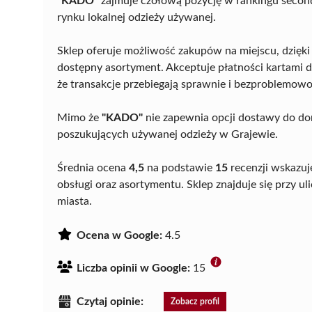
"KADO"
zajmuje czołową pozycję w rankingu second
rynku lokalnej odzieży używanej.
Sklep oferuje możliwość zakupów na miejscu, dzięki
dostępny asortyment. Akceptuje płatności kartami 
że transakcje przebiegają sprawnie i bezproblemowo
Mimo że
"KADO"
nie zapewnia opcji dostawy do dom
poszukujących używanej odzieży w Grajewie.
Średnia ocena
4,5
na podstawie
15
recenzji wskazuj
obsługi oraz asortymentu. Sklep znajduje się przy 
miasta.
Ocena w Google:
4.5
Liczba opinii w Google:
15
Czytaj opinie:
Zobacz profil