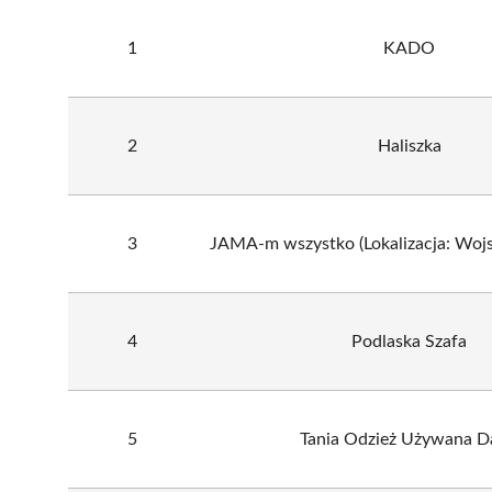
1
KADO
2
Haliszka
3
JAMA-m wszystko (Lokalizacja: Wojs
4
Podlaska Szafa
5
Tania Odzież Używana D