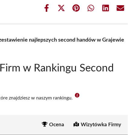
Share
Share
Share
Share
Share
Share
on
on
on
on
on
on
Facebook
X
Pinterest
WhatsApp
LinkedIn
Email
(Twitter)
zestawienie najlepszych second handów w Grajewie
 Firm w Rankingu Second
które znajdziesz w naszym rankingu.
Ocena
Wizytówka Firmy