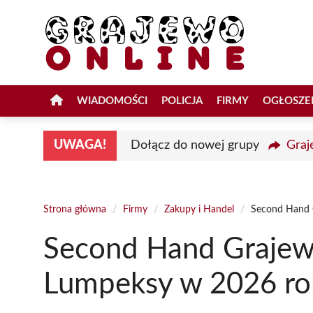
Przejdź
do
treści
WIADOMOŚCI
POLICJA
FIRMY
OGŁOSZE
UWAGA!
Dołącz do nowej grupy
Graj
Strona główna
/
Firmy
/
Zakupy i Handel
/
Second Hand 
Second Hand Grajew
Lumpeksy w 2026 ro