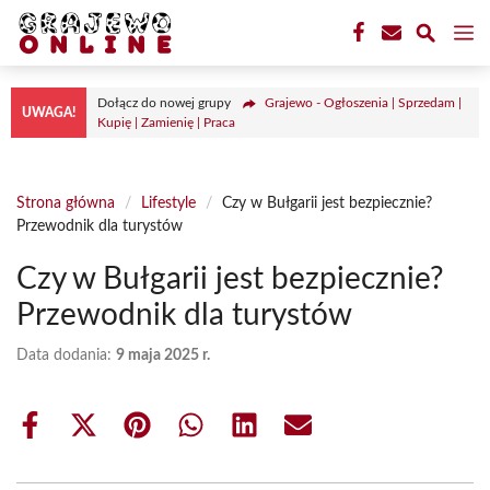
Przejdź
M
do
treści
Dołącz do nowej grupy
Grajewo - Ogłoszenia | Sprzedam |
UWAGA!
Kupię | Zamienię | Praca
Strona główna
/
Lifestyle
/
Czy w Bułgarii jest bezpiecznie?
Przewodnik dla turystów
Czy w Bułgarii jest bezpiecznie?
Przewodnik dla turystów
Data dodania:
9 maja 2025 r.
Share
Share
Share
Share
Share
Share
on
on
on
on
on
on
Facebook
X
Pinterest
WhatsApp
LinkedIn
Email
(Twitter)