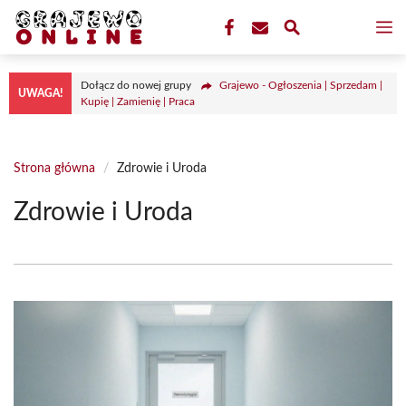
Przejdź
M
do
treści
Dołącz do nowej grupy
Grajewo - Ogłoszenia | Sprzedam |
UWAGA!
Kupię | Zamienię | Praca
Strona główna
/
Zdrowie i Uroda
Zdrowie i Uroda