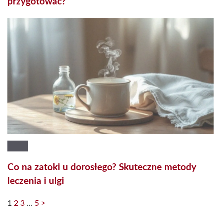
przygotować?
Co na zatoki u dorosłego? Skuteczne metody
leczenia i ulgi
1
2
3
…
5
>