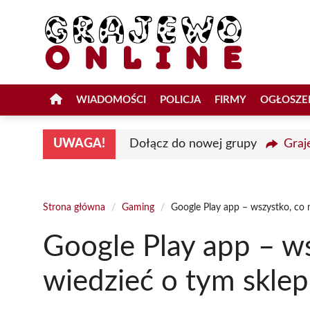
Przejdź
do
treści
WIADOMOŚCI
POLICJA
FIRMY
OGŁOSZE
UWAGA!
Dołącz do nowej grupy
Graj
Strona główna
/
Gaming
/
Google Play app – wszystko, co 
Google Play app – ws
wiedzieć o tym sklep