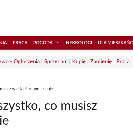
NIA
PRACA
POGODA
NEKROLOGI
DLA MIESZKAŃ
ewo - Ogłoszenia | Sprzedam | Kupię | Zamienię | Praca
musisz wiedzieć o tym sklepie
zystko, co musisz
ie