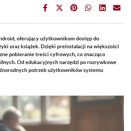
Share
Share
Share
Share
Share
Share
on
on
on
on
on
on
Facebook
X
Pinterest
WhatsApp
LinkedIn
Email
(Twitter)
ndroid, oferujący użytkownikom dostęp do
zyki oraz książek. Dzięki preinstalacji na większości
czne pobieranie treści cyfrowych, co znacząco
bilnych. Od edukacyjnych narzędzi po rozrywkowe
 różnorodnych potrzeb użytkowników systemu