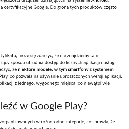
większości urządzeń działających na systemie
Android
,
nia certyfikacyjne Google. Do grona tych produktów często
tyfikatu, może się zdarzyć, że nie znajdziemy tam
zący sposób utrudnia dostęp do licznych aplikacji i usług,
aczyć, że
niektóre modele, w tym smartfony z systemem
Play, co pozwala na używanie uproszczonych wersji aplikacji.
plikacji z jednego, wygodnego miejsca, co niewątpliwie
aleźć w Google Play?
, zorganizowanych w różnorodne kategorie, co sprawia, że
ajczęściej wybieranych grup: