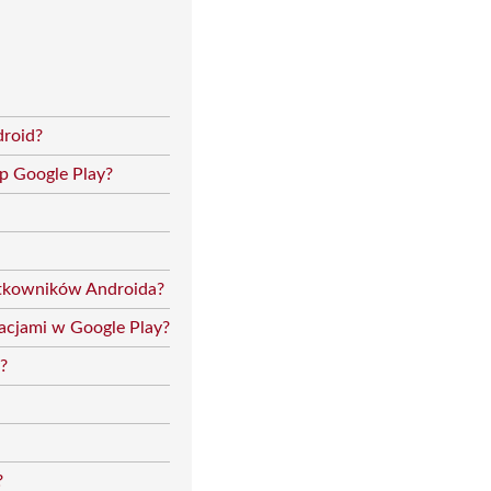
droid?
ep Google Play?
żytkowników Androida?
kacjami w Google Play?
?
?