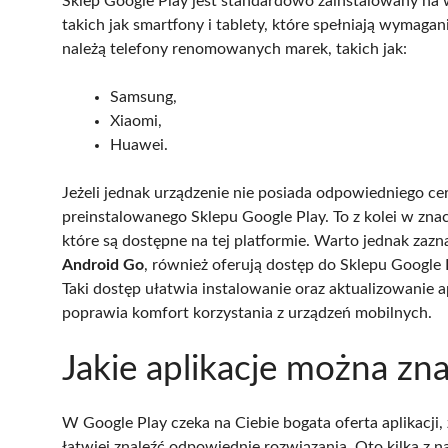
Sklep Google Play jest standardowo zainstalowany na 
takich jak smartfony i tablety, które spełniają wymaga
należą telefony renomowanych marek, takich jak:
Samsung,
Xiaomi,
Huawei.
Jeżeli jednak urządzenie nie posiada odpowiedniego cer
preinstalowanego Sklepu Google Play. To z kolei w znac
które są dostępne na tej platformie. Warto jednak zazn
Android Go
, również oferują dostęp do Sklepu Google 
Taki dostęp ułatwia instalowanie oraz aktualizowanie a
poprawia komfort korzystania z urządzeń mobilnych.
Jakie aplikacje można zn
W Google Play czeka na Ciebie bogata oferta aplikacji
łatwiej znaleźć odpowiednie rozwiązania. Oto kilka z n