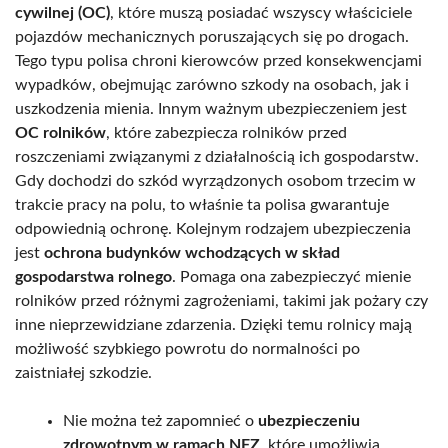
cywilnej (OC)
, które muszą posiadać wszyscy właściciele
pojazdów mechanicznych poruszających się po drogach.
Tego typu polisa chroni kierowców przed konsekwencjami
wypadków, obejmując zarówno szkody na osobach, jak i
uszkodzenia mienia. Innym ważnym ubezpieczeniem jest
OC rolników
, które zabezpiecza rolników przed
roszczeniami związanymi z działalnością ich gospodarstw.
Gdy dochodzi do szkód wyrządzonych osobom trzecim w
trakcie pracy na polu, to właśnie ta polisa gwarantuje
odpowiednią ochronę. Kolejnym rodzajem ubezpieczenia
jest
ochrona budynków wchodzących w skład
gospodarstwa rolnego
. Pomaga ona zabezpieczyć mienie
rolników przed różnymi zagrożeniami, takimi jak pożary czy
inne nieprzewidziane zdarzenia. Dzięki temu rolnicy mają
możliwość szybkiego powrotu do normalności po
zaistniałej szkodzie.
Nie można też zapomnieć o
ubezpieczeniu
zdrowotnym w ramach NFZ
, które umożliwia