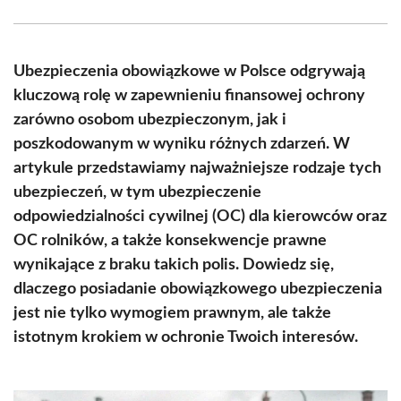
Facebook
X
Pinterest
WhatsApp
LinkedIn
Email
(Twitter)
Ubezpieczenia obowiązkowe w Polsce odgrywają
kluczową rolę w zapewnieniu finansowej ochrony
zarówno osobom ubezpieczonym, jak i
poszkodowanym w wyniku różnych zdarzeń. W
artykule przedstawiamy najważniejsze rodzaje tych
ubezpieczeń, w tym ubezpieczenie
odpowiedzialności cywilnej (OC) dla kierowców oraz
OC rolników, a także konsekwencje prawne
wynikające z braku takich polis. Dowiedz się,
dlaczego posiadanie obowiązkowego ubezpieczenia
jest nie tylko wymogiem prawnym, ale także
istotnym krokiem w ochronie Twoich interesów.