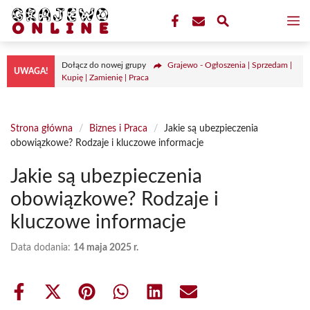
Przejdź
M
do
treści
Dołącz do nowej grupy
Grajewo - Ogłoszenia | Sprzedam |
UWAGA!
Kupię | Zamienię | Praca
Strona główna
/
Biznes i Praca
/
Jakie są ubezpieczenia
obowiązkowe? Rodzaje i kluczowe informacje
Jakie są ubezpieczenia
obowiązkowe? Rodzaje i
kluczowe informacje
Data dodania:
14 maja 2025 r.
Share
Share
Share
Share
Share
Share
on
on
on
on
on
on