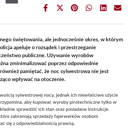
Share
Share
Share
Share
Share
Share
on
on
on
on
on
on
Facebook
X
Pinterest
WhatsApp
LinkedIn
Email
(Twitter)
lnego świętowania, ale jednocześnie okres, w którym
licja apeluje o rozsądek i przestrzeganie
eczeństwo publiczne. Używanie wyrobów
można zminimalizować poprzez odpowiednie
również pamiętać, że noc sylwestrowa nie jest
cząco wpływać na otoczenie.
wością sylwestrowej nocy, jednak ich niewłaściwe użycie
przypomina, aby kupować wyroby pirotechniczne tylko w
adnie sprawdzić ich stan oraz posiadane instrukcje.
które zabraniają sprzedaży fajerwerków osobom
ać się z odpowiedzialnością prawną.