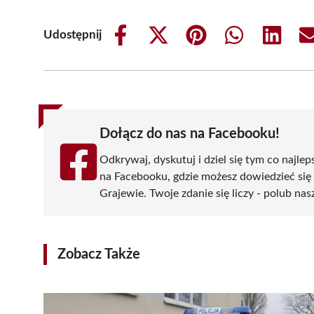
Udostępnij
Share
Share
Share
Share
Share
on
on
on
on
on
Facebook
X
Pinterest
WhatsApp
LinkedIn
(Twitter)
Dołącz do nas na Facebooku!
Odkrywaj, dyskutuj i dziel się tym co najlep
na Facebooku, gdzie możesz dowiedzieć się
Grajewie. Twoje zdanie się liczy - polub nas
Zobacz Także