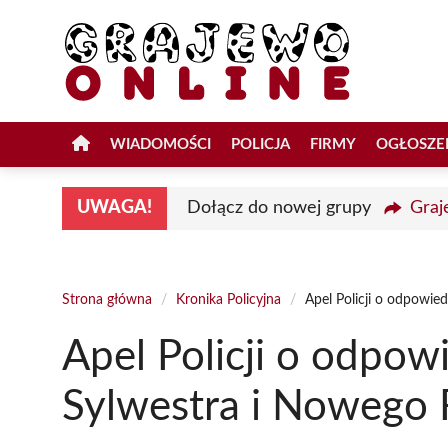
Przejdź
do
treści
WIADOMOŚCI
POLICJA
FIRMY
OGŁOSZE
UWAGA!
Dołącz do nowej grupy
Graj
Strona główna
/
Kronika Policyjna
/
Apel Policji o odpowie
Apel Policji o odpow
Sylwestra i Nowego