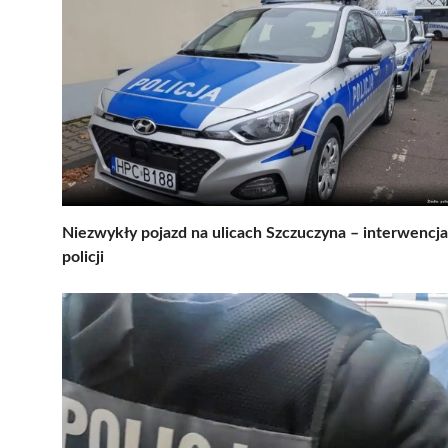
Niezwykły pojazd na ulicach Szczuczyna – interwencja
policji