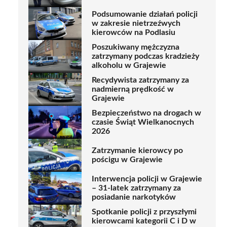
Podsumowanie działań policji
w zakresie nietrzeźwych
kierowców na Podlasiu
Poszukiwany mężczyzna
zatrzymany podczas kradzieży
alkoholu w Grajewie
Recydywista zatrzymany za
nadmierną prędkość w
Grajewie
Bezpieczeństwo na drogach w
czasie Świąt Wielkanocnych
2026
Zatrzymanie kierowcy po
pościgu w Grajewie
Interwencja policji w Grajewie
– 31-latek zatrzymany za
posiadanie narkotyków
Spotkanie policji z przyszłymi
kierowcami kategorii C i D w