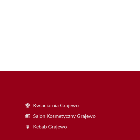
Kwiaciarnia Grajewo
Salon Kosmetyczny Grajewo
Kebab Grajewo