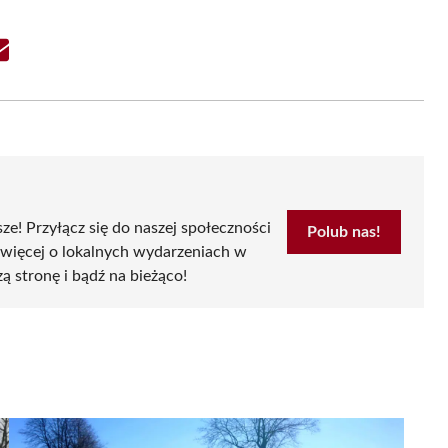
Share
on
Email
sze! Przyłącz się do naszej społeczności
Polub nas!
 więcej o lokalnych wydarzeniach w
zą stronę i bądź na bieżąco!