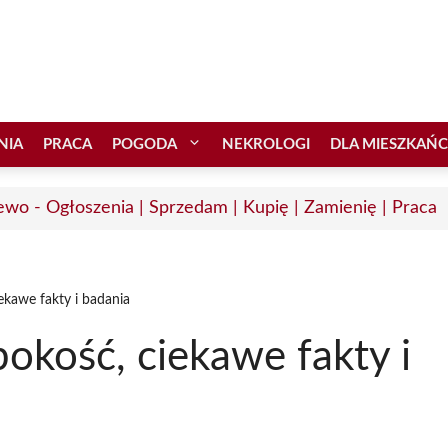
NIA
PRACA
POGODA
NEKROLOGI
DLA MIESZKAŃ
ewo - Ogłoszenia | Sprzedam | Kupię | Zamienię | Praca
ekawe fakty i badania
okość, ciekawe fakty i