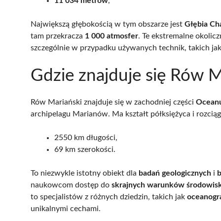
11 034 metrów
,
Największą głębokością w tym obszarze jest
Głębia Ch
tam przekracza
1 000 atmosfer
. Te ekstremalne okolic
szczególnie w przypadku używanych technik, takich ja
Gdzie znajduje się Rów M
Rów Mariański znajduje się w zachodniej części
Oceanu
archipelagu Marianów. Ma kształt półksiężyca i rozciąg
2550 km długości,
69 km szerokości.
To niezwykle istotny obiekt dla
badań geologicznych
i
b
naukowcom dostęp do
skrajnych warunków środowi
to specjalistów z różnych dziedzin, takich jak
oceanogra
unikalnymi cechami.