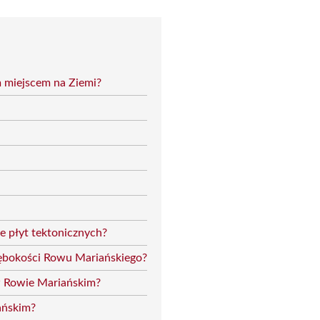
m miejscem na Ziemi?
e płyt tektonicznych?
łębokości Rowu Mariańskiego?
w Rowie Mariańskim?
ańskim?