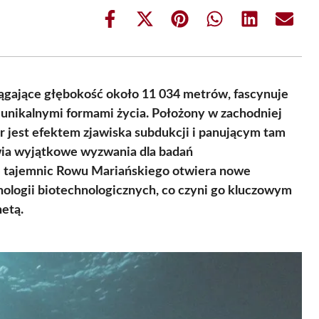
Share
Share
Share
Share
Share
Share
on
on
on
on
on
on
Facebook
X
Pinterest
WhatsApp
LinkedIn
Email
(Twitter)
iągające głębokość około 11 034 metrów, fascynuje
nikalnymi formami życia. Położony w zachodniej
 jest efektem zjawiska subdukcji i panującym tam
wia wyjątkowe wyzwania dla badań
e tajemnic Rowu Mariańskiego otwiera nowe
ologii biotechnologicznych, co czyni go kluczowym
etą.