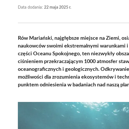
Data dodania:
22 maja 2025 r.
Rów Mariański, najgłębsze miejsce na Ziemi, os
naukowców swoimi ekstremalnymi warunkami i u
części Oceanu Spokojnego, ten niezwykły obszar
ciśnieniem przekraczającym 1000 atmosfer sta
oceanograficznych i geologicznych. Odkrywani
możliwości dla zrozumienia ekosystemów i techn
punktem odniesienia w badaniach nad naszą plan