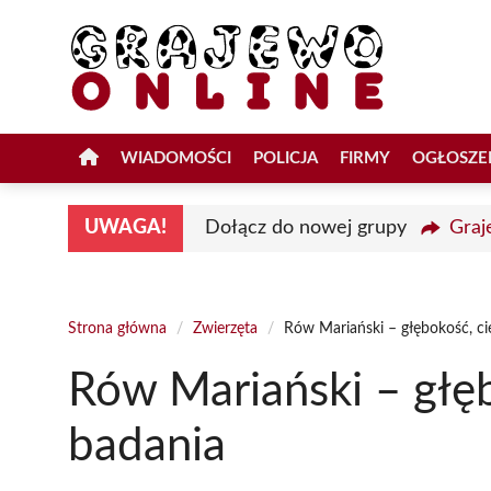
Przejdź
do
treści
WIADOMOŚCI
POLICJA
FIRMY
OGŁOSZE
UWAGA!
Dołącz do nowej grupy
Graj
Strona główna
/
Zwierzęta
/
Rów Mariański – głębokość, ci
Rów Mariański – głęb
badania