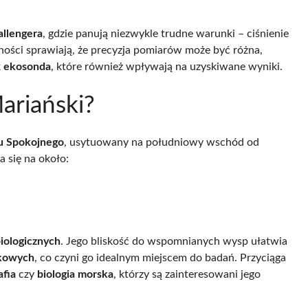
allengera
, gdzie panują niezwykle trudne warunki – ciśnienie
zności sprawiają, że precyzja pomiarów może być różna,
k
ekosonda
, które również wpływają na uzyskiwane wyniki.
ariański?
 Spokojnego
, usytuowany na południowy wschód od
a się na około:
iologicznych
. Jego bliskość do wspomnianych wysp ułatwia
skowych
, co czyni go idealnym miejscem do badań. Przyciąga
fia
czy
biologia morska
, którzy są zainteresowani jego