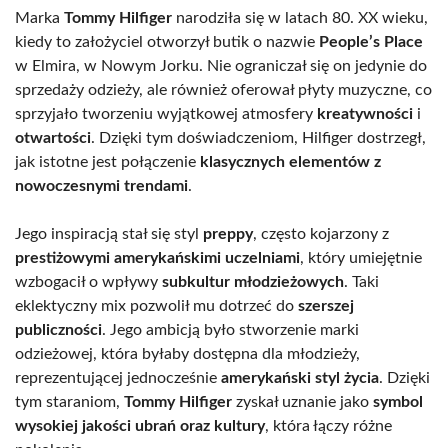
Marka
Tommy Hilfiger
narodziła się w latach 80. XX wieku,
kiedy to założyciel otworzył butik o nazwie
People’s Place
w Elmira, w Nowym Jorku. Nie ograniczał się on jedynie do
sprzedaży odzieży, ale również oferował płyty muzyczne, co
sprzyjało tworzeniu wyjątkowej atmosfery
kreatywności
i
otwartości
. Dzięki tym doświadczeniom, Hilfiger dostrzegł,
jak istotne jest połączenie
klasycznych elementów z
nowoczesnymi trendami
.
Jego inspiracją stał się styl
preppy
, często kojarzony z
prestiżowymi amerykańskimi uczelniami
, który umiejętnie
wzbogacił o wpływy
subkultur młodzieżowych
. Taki
eklektyczny mix pozwolił mu dotrzeć do
szerszej
publiczności
. Jego ambicją było stworzenie marki
odzieżowej, która byłaby dostępna dla młodzieży,
reprezentującej jednocześnie
amerykański styl życia
. Dzięki
tym staraniom,
Tommy Hilfiger
zyskał uznanie jako
symbol
wysokiej jakości ubrań oraz kultury
, która łączy różne