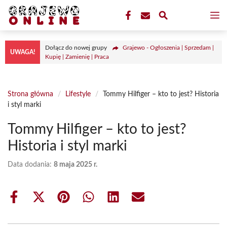
Przejdź
M
do
treści
Dołącz do nowej grupy
Grajewo - Ogłoszenia | Sprzedam |
UWAGA!
Kupię | Zamienię | Praca
Strona główna
/
Lifestyle
/
Tommy Hilfiger – kto to jest? Historia
i styl marki
Tommy Hilfiger – kto to jest?
Historia i styl marki
Data dodania:
8 maja 2025 r.
Share
Share
Share
Share
Share
Share
on
on
on
on
on
on
Facebook
X
Pinterest
WhatsApp
LinkedIn
Email
(Twitter)