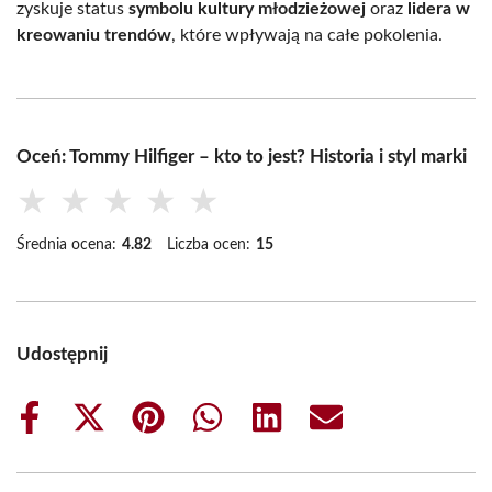
zyskuje status
symbolu kultury młodzieżowej
oraz
lidera w
kreowaniu trendów
, które wpływają na całe pokolenia.
Oceń: Tommy Hilfiger – kto to jest? Historia i styl marki
★
★
★
★
★
Średnia ocena:
4.82
Liczba ocen:
15
Udostępnij
Share
Share
Share
Share
Share
Share
on
on
on
on
on
on
Facebook
X
Pinterest
WhatsApp
LinkedIn
Email
(Twitter)