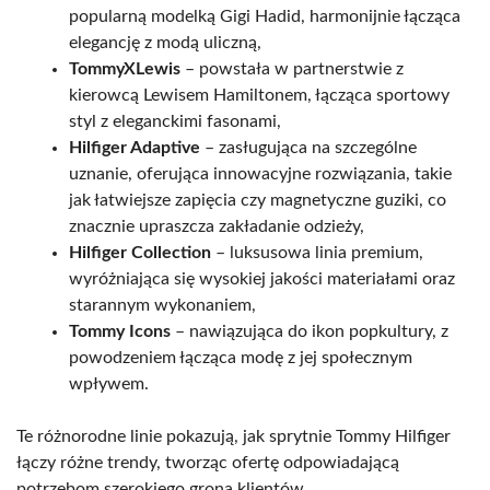
popularną modelką Gigi Hadid, harmonijnie łącząca
elegancję z modą uliczną,
TommyXLewis
– powstała w partnerstwie z
kierowcą Lewisem Hamiltonem, łącząca sportowy
styl z eleganckimi fasonami,
Hilfiger Adaptive
– zasługująca na szczególne
uznanie, oferująca innowacyjne rozwiązania, takie
jak łatwiejsze zapięcia czy magnetyczne guziki, co
znacznie upraszcza zakładanie odzieży,
Hilfiger Collection
– luksusowa linia premium,
wyróżniająca się wysokiej jakości materiałami oraz
starannym wykonaniem,
Tommy Icons
– nawiązująca do ikon popkultury, z
powodzeniem łącząca modę z jej społecznym
wpływem.
Te różnorodne linie pokazują, jak sprytnie Tommy Hilfiger
łączy różne trendy, tworząc ofertę odpowiadającą
potrzebom szerokiego grona klientów.