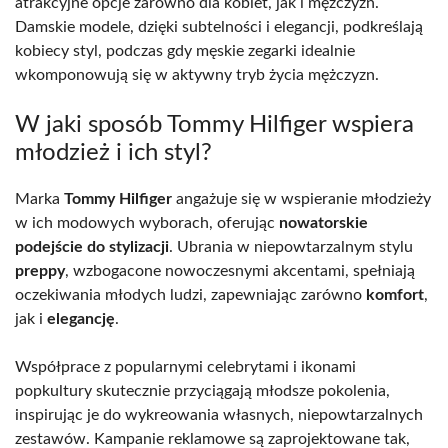
atrakcyjne opcje zarówno dla kobiet, jak i mężczyzn.
Damskie modele, dzięki subtelności i elegancji, podkreślają
kobiecy styl, podczas gdy męskie zegarki idealnie
wkomponowują się w aktywny tryb życia mężczyzn.
W jaki sposób Tommy Hilfiger wspiera
młodzież i ich styl?
Marka
Tommy Hilfiger
angażuje się w wspieranie młodzieży
w ich modowych wyborach, oferując
nowatorskie
podejście do stylizacji
. Ubrania w niepowtarzalnym stylu
preppy
, wzbogacone nowoczesnymi akcentami, spełniają
oczekiwania młodych ludzi, zapewniając zarówno
komfort
,
jak i
elegancję
.
Współprace z popularnymi celebrytami i ikonami
popkultury skutecznie przyciągają młodsze pokolenia,
inspirując je do wykreowania własnych, niepowtarzalnych
zestawów. Kampanie reklamowe są zaprojektowane tak,