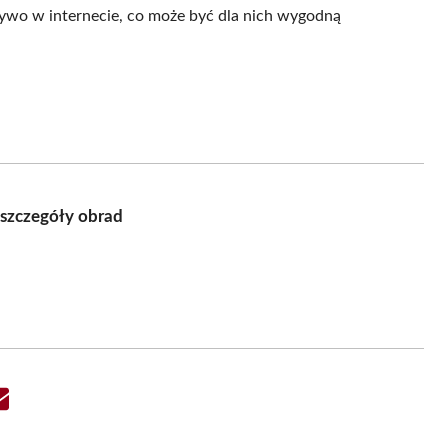
żywo w internecie, co może być dla nich wygodną
szczegóły obrad
Share
on
Email