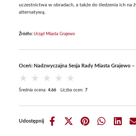
uczestnictwa w obradach, a także do śledzenia ich na 
alternatywą.
Źródło:
Urząd Miasta Grajewo
Oceń: Nadzwyczajna Sesja Rady Miasta Grajewo – 
★
★
★
★
★
Średnia ocena:
4.66
Liczba ocen:
7
Udostępnij
Share
Share
Share
Share
Share
on
on
on
on
on
Facebook
X
Pinterest
WhatsApp
LinkedIn