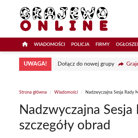
Przejdź
do
treści
WIADOMOŚCI
POLICJA
FIRMY
OGŁOSZE
UWAGA!
Dołącz do nowej grupy
Graj
Strona główna
/
Wiadomości
/
Nadzwyczajna Sesja Rady M
Nadzwyczajna Sesja 
szczegóły obrad