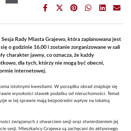
Share
Share
Share
Share
Share
Share
on
on
on
on
on
on
Facebook
X
Pinterest
WhatsApp
LinkedIn
Email
(Twitter)
 Sesja Rady Miasta Grajewo, która zaplanowana jest
się o godzinie 16.00 i zostanie zorganizowane w sali
y charakter jawny, co oznacza, że każdy
kowo, dla tych, którzy nie mogą być obecni,
formie internetowej.
lkoma istotnymi kwestiami. W porządku obrad znajduje się
prawie wysokości stawek podatku od nieruchomości. Temat
yzje w tej sprawie mają bezpośredni wpływ na lokalną
ości związanych z otwarciem sesji oraz stwierdzeniem jej
ie sesji. Mieszkańcy Grajewa są zachęcani do aktywnego