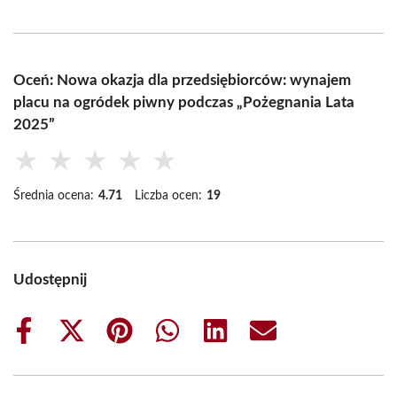
Oceń: Nowa okazja dla przedsiębiorców: wynajem
placu na ogródek piwny podczas „Pożegnania Lata
2025”
★
★
★
★
★
Średnia ocena:
4.71
Liczba ocen:
19
Udostępnij
Share
Share
Share
Share
Share
Share
on
on
on
on
on
on
Facebook
X
Pinterest
WhatsApp
LinkedIn
Email
(Twitter)