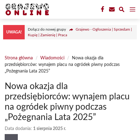
Przejdź
M
do
treści
Dołącz do nowej grupy
Grajewo - Ogłoszenia | Sprzedam |
UWAGA!
Kupię | Zamienię | Praca
Strona główna
/
Wiadomości
/
Nowa okazja dla
przedsiębiorców: wynajem placu na ogródek piwny podczas
„Pożegnania Lata 2025”
Nowa okazja dla
przedsiębiorców: wynajem placu
na ogródek piwny podczas
„Pożegnania Lata 2025”
Data dodania:
1 sierpnia 2025 r.