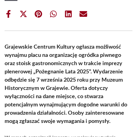
Share
Share
Share
Share
Share
Share
on
on
on
on
on
on
Facebook
X
Pinterest
WhatsApp
LinkedIn
Email
(Twitter)
Grajewskie Centrum Kultury ogłasza możliwość
wynajmu placu na organizację ogródka piwnego
oraz stoisk gastronomicznych w trakcie imprezy
plenerowej „Pożegnanie Lata 2025”. Wydarzenie
odbędzie się 7 września 2025 roku przy Muzeum
Historycznym w Grajewie. Oferta dotyczy
wyłączności na dane miejsce, co stwarza
potencjalnym wynajmującym dogodne warunki do
prowadzenia działalności. Osoby zainteresowane
mogą zgłaszać swoje wymagania i pomysły.