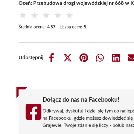
Oceń: Przebudowa drogi wojewódzkiej nr 668 w K
★
★
★
★
★
Średnia ocena:
4.57
Liczba ocen:
5
Udostępnij
Share
Share
Share
Share
Share
on
on
on
on
on
Facebook
X
Pinterest
WhatsApp
LinkedIn
(Twitter)
Dołącz do nas na Facebooku!
Odkrywaj, dyskutuj i dziel się tym co najlep
na Facebooku, gdzie możesz dowiedzieć się
Grajewie. Twoje zdanie się liczy - polub nas