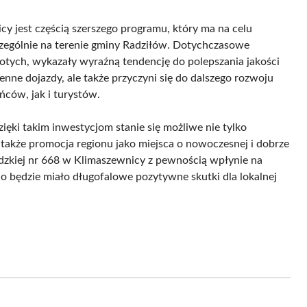
y jest częścią szerszego programu, który ma na celu
czególnie na terenie gminy Radziłów. Dotychczasowe
złotych, wykazały wyraźną tendencję do polepszania jakości
nne dojazdy, ale także przyczyni się do dalszego rozwoju
ńców, jak i turystów.
ęki takim inwestycjom stanie się możliwe nie tylko
 także promocja regionu jako miejsca o nowoczesnej i dobrze
dzkiej nr 668 w Klimaszewnicy z pewnością wpłynie na
o będzie miało długofalowe pozytywne skutki dla lokalnej