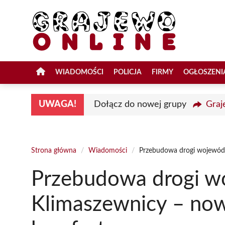
Przejdź
do
treści
WIADOMOŚCI
POLICJA
FIRMY
OGŁOSZENI
UWAGA!
Dołącz do nowej grupy
Graj
Strona główna
/
Wiadomości
/
Przebudowa drogi wojewódz
Przebudowa drogi wo
Klimaszewnicy – now