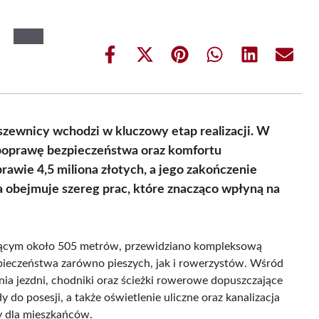
Share
Share
Share
Share
Share
Share
on
on
on
on
on
on
Facebook
X
Pinterest
WhatsApp
LinkedIn
Email
(Twitter)
zewnicy wchodzi w kluczowy etap realizacji. W
poprawę bezpieczeństwa oraz komfortu
awie 4,5 miliona złotych, a jego zakończenie
a obejmuje szereg prac, które znacząco wpłyną na
zącym około 505 metrów, przewidziano kompleksową
pieczeństwa zarówno pieszych, jak i rowerzystów. Wśród
ia jezdni, chodniki oraz ścieżki rowerowe dopuszczające
o posesji, a także oświetlenie uliczne oraz kanalizacja
 dla mieszkańców.