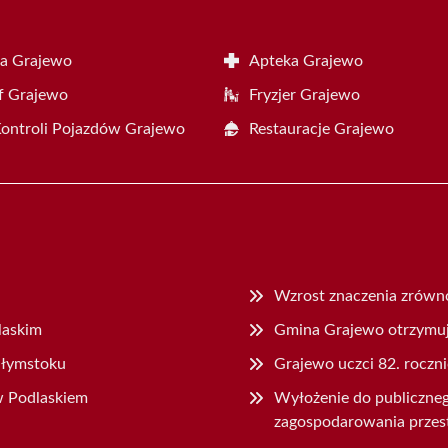
a Grajewo
Apteka Grajewo
f Grajewo
Fryzjer Grajewo
Kontroli Pojazdów Grajewo
Restauracje Grajewo
Wzrost znaczenia zrówn
laskim
Gmina Grajewo otrzymuje
ałymstoku
Grajewo uczci 82. rocz
w Podlaskiem
Wyłożenie do publiczne
zagospodarowania przes