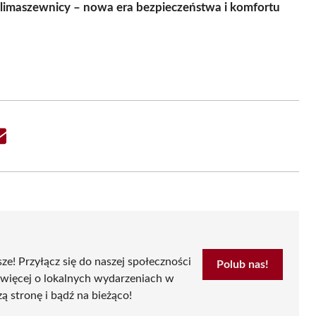
limaszewnicy – nowa era bezpieczeństwa i komfortu
Share
on
Email
sze! Przyłącz się do naszej społeczności
Polub nas!
 więcej o lokalnych wydarzeniach w
zą stronę i bądź na bieżąco!