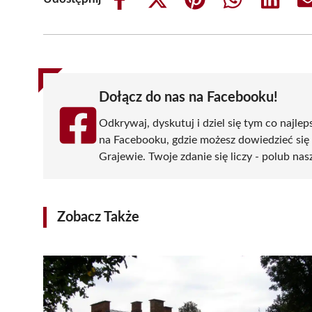
Share
Share
Share
Share
Share
on
on
on
on
on
Facebook
X
Pinterest
WhatsApp
LinkedIn
(Twitter)
Dołącz do nas na Facebooku!
Odkrywaj, dyskutuj i dziel się tym co najlep
na Facebooku, gdzie możesz dowiedzieć się
Grajewie. Twoje zdanie się liczy - polub nas
Zobacz Także