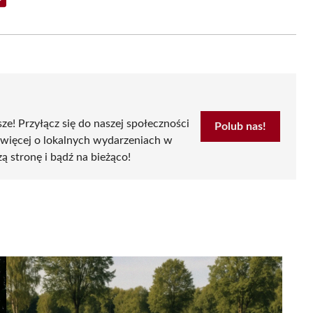
Share
on
Email
sze! Przyłącz się do naszej społeczności
Polub nas!
 więcej o lokalnych wydarzeniach w
zą stronę i bądź na bieżąco!