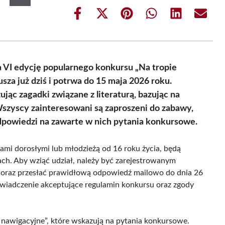
Share
Share
Share
Share
Share
Share
on
on
on
on
on
on
Facebook
X
Pinterest
WhatsApp
LinkedIn
Email
(Twitter)
a VI edycję popularnego konkursu „Na tropie
rusza już dziś i potrwa do 15 maja 2026 roku.
jąc zagadki związane z literaturą, bazując na
Wszyscy zainteresowani są zaproszeni do zabawy,
dpowiedzi na zawarte w nich pytania konkursowe.
mi dorosłymi lub młodzieżą od 16 roku życia, będą
ch. Aby wziąć udział, należy być zarejestrowanym
ie oraz przesłać prawidłową odpowiedź mailowo do dnia 26
wiadczenie akceptujące regulamin konkursu oraz zgody
 nawigacyjne”, które wskazują na pytania konkursowe.