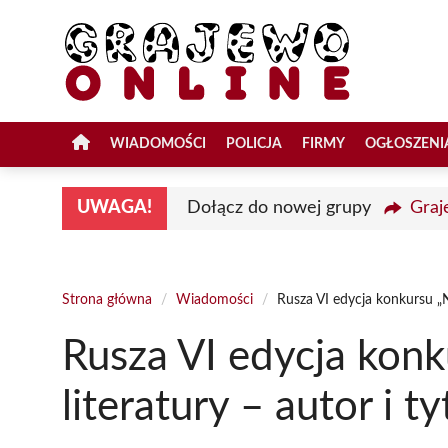
Przejdź
do
treści
WIADOMOŚCI
POLICJA
FIRMY
OGŁOSZENI
UWAGA!
Dołącz do nowej grupy
Graj
Strona główna
/
Wiadomości
/
Rusza VI edycja konkursu „Na
Rusza VI edycja konk
literatury – autor i t