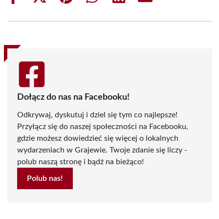
on
on
on
on
on
on
Facebook
X
Pinterest
WhatsApp
LinkedIn
Email
(Twitter)
Dołącz do nas na Facebooku!
Odkrywaj, dyskutuj i dziel się tym co najlepsze!
Przyłącz się do naszej społeczności na Facebooku,
gdzie możesz dowiedzieć się więcej o lokalnych
wydarzeniach w Grajewie. Twoje zdanie się liczy -
polub naszą stronę i bądź na bieżąco!
Polub nas!