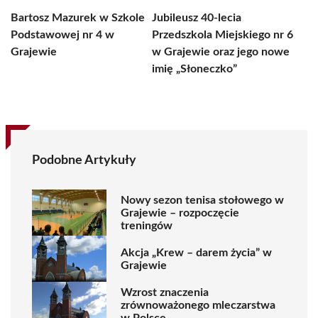
Bartosz Mazurek w Szkole
Jubileusz 40-lecia
Podstawowej nr 4 w
Przedszkola Miejskiego nr 6
Grajewie
w Grajewie oraz jego nowe
imię „Słoneczko”
Podobne Artykuły
Nowy sezon tenisa stołowego w
Grajewie – rozpoczęcie
treningów
Akcja „Krew – darem życia” w
Grajewie
Wzrost znaczenia
zrównoważonego mleczarstwa
w Polsce