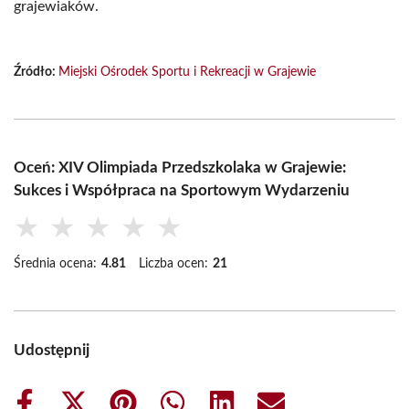
grajewiaków.
Źródło:
Miejski Ośrodek Sportu i Rekreacji w Grajewie
Oceń: XIV Olimpiada Przedszkolaka w Grajewie:
Sukces i Współpraca na Sportowym Wydarzeniu
★
★
★
★
★
Średnia ocena:
4.81
Liczba ocen:
21
Udostępnij
Share
Share
Share
Share
Share
Share