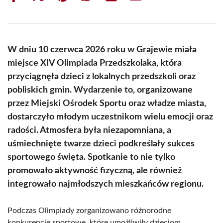
on
on
on
on
on
on
Facebook
X
Pinterest
WhatsApp
LinkedIn
Email
(Twitter)
W dniu 10 czerwca 2026 roku w Grajewie miała
miejsce XIV Olimpiada Przedszkolaka, która
przyciągnęła dzieci z lokalnych przedszkoli oraz
pobliskich gmin. Wydarzenie to, organizowane
przez Miejski Ośrodek Sportu oraz władze miasta,
dostarczyło młodym uczestnikom wielu emocji oraz
radości. Atmosfera była niezapomniana, a
uśmiechnięte twarze dzieci podkreślały sukces
sportowego święta. Spotkanie to nie tylko
promowało aktywność fizyczną, ale również
integrowało najmłodszych mieszkańców regionu.
Podczas Olimpiady zorganizowano różnorodne
konkurencje sportowe, które umożliwiły dzieciom