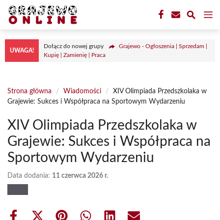
Przejdź
M
do
treści
Dołącz do nowej grupy
Grajewo - Ogłoszenia | Sprzedam |
UWAGA!
Kupię | Zamienię | Praca
Strona główna
/
Wiadomości
/
XIV Olimpiada Przedszkolaka w
Grajewie: Sukces i Współpraca na Sportowym Wydarzeniu
XIV Olimpiada Przedszkolaka w
Grajewie: Sukces i Współpraca na
Sportowym Wydarzeniu
Data dodania:
11 czerwca 2026 r.
Share
Share
Share
Share
Share
Share