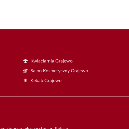
Kwiaciarnia Grajewo
Salon Kosmetyczny Grajewo
Kebab Grajewo
oważonego mleczarstwa w Polsce