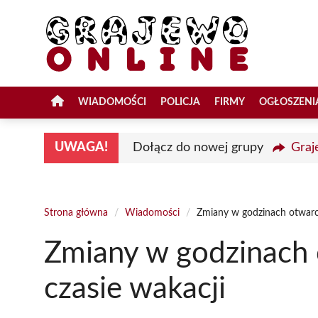
Przejdź
do
treści
WIADOMOŚCI
POLICJA
FIRMY
OGŁOSZENI
UWAGA!
Dołącz do nowej grupy
Graj
Strona główna
/
Wiadomości
/
Zmiany w godzinach otwarcia
Zmiany w godzinach o
czasie wakacji