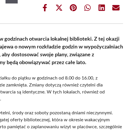
Share
Share
Share
Share
Share
Share
on
on
on
on
on
on
Facebook
X
Pinterest
WhatsApp
LinkedIn
Email
(Twitter)
 godzinach otwarcia lokalnej biblioteki. Z tej okazji
rajewa o nowym rozkładzie godzin w wypożyczalniach
i, aby dostosować swoje plany, związane z
iny będą obowiązywać przez całe lato.
iałku do piątku w godzinach od 8.00 do 16.00, z
ie zamknięta. Zmiany dotyczą również czytelni dla
otwarcia są identyczne. W tych lokalach, również od
.
telni, środy oraz soboty pozostaną dniami nieczynnymi.
atej oferty bibliotecznej, która w okresie wakacyjnym
o pamiętać o zaplanowaniu wizyt w placówce, szczególnie