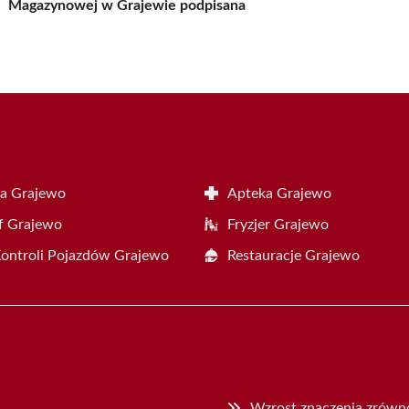
Magazynowej w Grajewie podpisana
a Grajewo
Apteka Grajewo
f Grajewo
Fryzjer Grajewo
Kontroli Pojazdów Grajewo
Restauracje Grajewo
Wzrost znaczenia zrówn