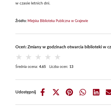
w czasie letnich dni.
Źródło:
Miejska Biblioteka Publiczna w Grajewie
Oceń: Zmiany w godzinach otwarcia biblioteki w cz
★
★
★
★
★
Średnia ocena:
4.65
Liczba ocen:
13
Udostępnij
Share
Share
Share
Share
Share
on
on
on
on
on
Facebook
X
Pinterest
WhatsApp
LinkedIn
(Twitter)