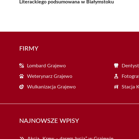
Literackiego podsumowana w Białymstoku
FIRMY
Lombard Grajewo
Dentyst
Weterynarz Grajewo
Fotogra
Wulkanizacja Grajewo
Stacja 
NAJNOWSZE WPISY
Akcja „Krew – darem życia” w Grajewie