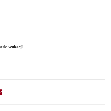
asie wakacji
Share
on
Email