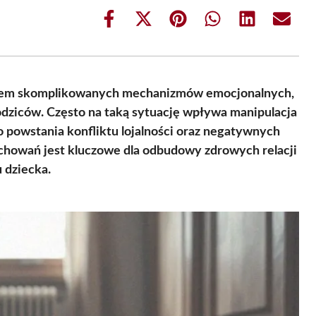
Share
Share
Share
Share
Share
Share
on
on
on
on
on
on
Facebook
X
Pinterest
WhatsApp
LinkedIn
Email
(Twitter)
kiem skomplikowanych mechanizmów emocjonalnych,
odziców. Często na taką sytuację wpływa manipulacja
o powstania konfliktu lojalności oraz negatywnych
achowań jest kluczowe dla odbudowy zdrowych relacji
 dziecka.