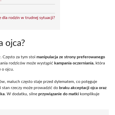
dla rodzin w trudnej sytuacji?
a ojca?
 Często za tym stoi
manipulacja ze strony preferowanego
stania rodziców może wystąpić
kampania oczerniania
, która
o ojcu.
ów, maluch często staje przed dylematem, co potęguje
ki stan rzeczy może prowadzić do
braku akceptacji ojca oraz
cka
. W dodatku, silne
przywiązanie do matki
komplikuje