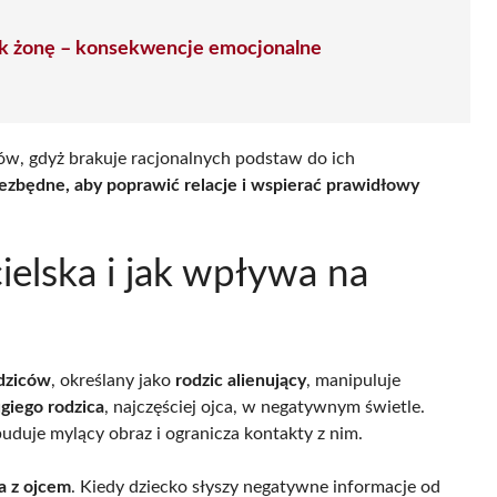
jak żonę – konsekwencje emocjonalne
ców, gdyż brakuje racjonalnych podstaw do ich
ezbędne, aby poprawić relacje i wspierać prawidłowy
cielska i jak wpływa na
odziców
, określany jako
rodzic alienujący
, manipuluje
giego rodzica
, najczęściej ojca, w negatywnym świetle.
buduje mylący obraz i ogranicza kontakty z nim.
ka z ojcem
. Kiedy dziecko słyszy negatywne informacje od