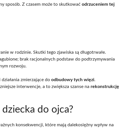
obny sposób. Z czasem może to skutkować
odrzuceniem tej
anie w rodzinie. Skutki tego zjawiska są długotrwałe.
zagubione; brak racjonalnych podstaw do podtrzymywania
alnym rozwoju.
i działania zmierzające do
odbudowy tych więzi
.
niejsze interwencje, a to zwiększa szanse na
rekonstrukcję
i dziecka do ojca?
ażnych konsekwencji, które mają dalekosiężny wpływ na