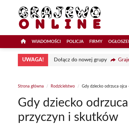
Przejdź
do
treści
WIADOMOŚCI
POLICJA
FIRMY
OGŁOSZE
UWAGA!
Dołącz do nowej grupy
Graj
Strona główna
/
Rodzicielstwo
/
Gdy dziecko odrzuca ojca 
Gdy dziecko odrzuca
przyczyn i skutków