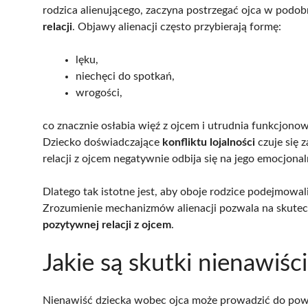
rodzica alienującego, zaczyna postrzegać ojca w pod
relacji
. Objawy alienacji często przybierają formę:
lęku,
niechęci do spotkań,
wrogości,
co znacznie osłabia więź z ojcem i utrudnia funkcjonow
Dziecko doświadczające
konfliktu lojalności
czuje się 
relacji z ojcem negatywnie odbija się na jego emocjon
Dlatego tak istotne jest, aby oboje rodzice podejmowal
Zrozumienie mechanizmów alienacji pozwala na skutecz
pozytywnej relacji z ojcem
.
Jakie są skutki nienawiśc
Nienawiść dziecka wobec ojca może prowadzić do pow