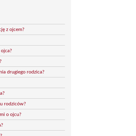
cję z ojcem?
 ojca?
?
nia drugiego rodzica?
ca?
bu rodziców?
mi o ojcu?
a?
?