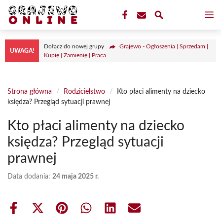
Przejdź
M
do
treści
Dołącz do nowej grupy
Grajewo - Ogłoszenia | Sprzedam |
UWAGA!
Kupię | Zamienię | Praca
Strona główna
/
Rodzicielstwo
/
Kto płaci alimenty na dziecko
księdza? Przegląd sytuacji prawnej
Kto płaci alimenty na dziecko
księdza? Przegląd sytuacji
prawnej
Data dodania:
24 maja 2025 r.
Share
Share
Share
Share
Share
Share
on
on
on
on
on
on