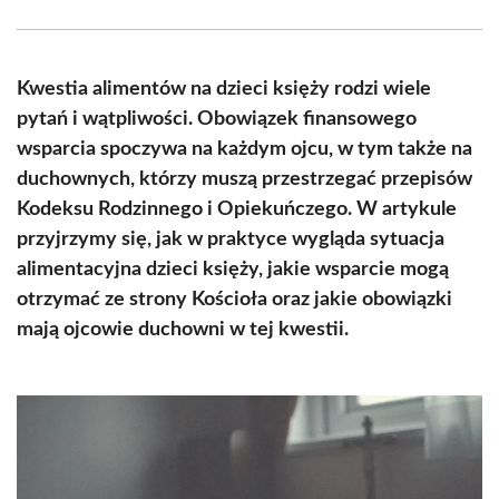
Facebook
X
Pinterest
WhatsApp
LinkedIn
Email
(Twitter)
Kwestia alimentów na dzieci księży rodzi wiele
pytań i wątpliwości. Obowiązek finansowego
wsparcia spoczywa na każdym ojcu, w tym także na
duchownych, którzy muszą przestrzegać przepisów
Kodeksu Rodzinnego i Opiekuńczego. W artykule
przyjrzymy się, jak w praktyce wygląda sytuacja
alimentacyjna dzieci księży, jakie wsparcie mogą
otrzymać ze strony Kościoła oraz jakie obowiązki
mają ojcowie duchowni w tej kwestii.