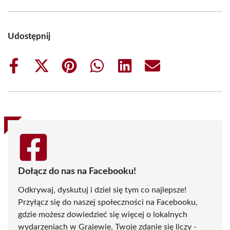
Udostępnij
Share
Share
Share
Share
Share
Share
on
on
on
on
on
on
Facebook
X
Pinterest
WhatsApp
LinkedIn
Email
(Twitter)
Dołącz do nas na Facebooku!
Odkrywaj, dyskutuj i dziel się tym co najlepsze!
Przyłącz się do naszej społeczności na Facebooku,
gdzie możesz dowiedzieć się więcej o lokalnych
wydarzeniach w Grajewie. Twoje zdanie się liczy -