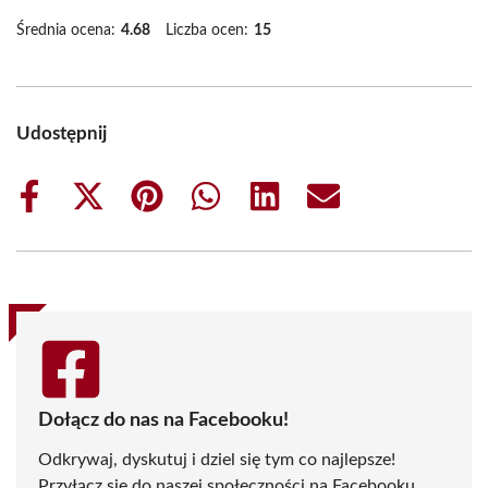
Średnia ocena:
4.68
Liczba ocen:
15
Udostępnij
Share
Share
Share
Share
Share
Share
on
on
on
on
on
on
Facebook
X
Pinterest
WhatsApp
LinkedIn
Email
(Twitter)
Dołącz do nas na Facebooku!
Odkrywaj, dyskutuj i dziel się tym co najlepsze!
Przyłącz się do naszej społeczności na Facebooku,