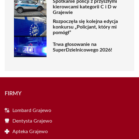
Spotkanie policji z przyszłymi
kierowcami kategorii C i D w
Grajewie
Rozpoczęła się kolejna edycja
konkursu „Policjant, który mi
pomógł”
Trwa głosowanie na
SuperDzielnicowego 2026!
FIRMY
Lombard Grajewo
Dentysta Grajewo
Apteka Grajewo