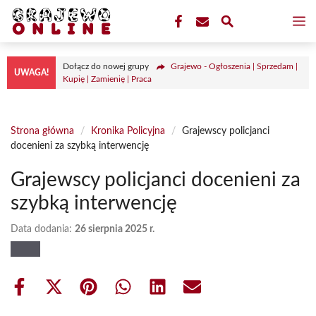
Przejdź
M
do
treści
Dołącz do nowej grupy
Grajewo - Ogłoszenia | Sprzedam |
UWAGA!
Kupię | Zamienię | Praca
Strona główna
/
Kronika Policyjna
/
Grajewscy policjanci
docenieni za szybką interwencję
Grajewscy policjanci docenieni za
szybką interwencję
Data dodania:
26 sierpnia 2025 r.
Share
Share
Share
Share
Share
Share
on
on
on
on
on
on
Facebook
X
Pinterest
WhatsApp
LinkedIn
Email