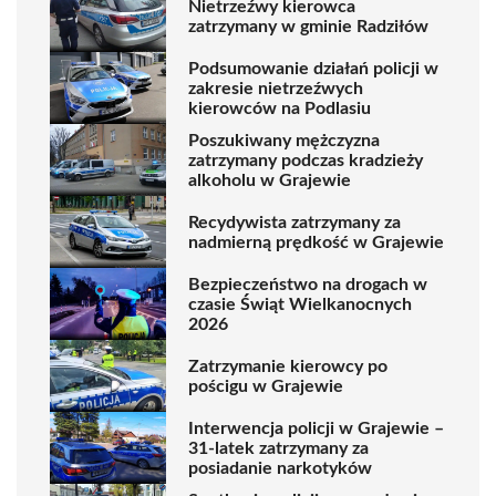
Nietrzeźwy kierowca
zatrzymany w gminie Radziłów
Podsumowanie działań policji w
zakresie nietrzeźwych
kierowców na Podlasiu
Poszukiwany mężczyzna
zatrzymany podczas kradzieży
alkoholu w Grajewie
Recydywista zatrzymany za
nadmierną prędkość w Grajewie
Bezpieczeństwo na drogach w
czasie Świąt Wielkanocnych
2026
Zatrzymanie kierowcy po
pościgu w Grajewie
Interwencja policji w Grajewie –
31-latek zatrzymany za
posiadanie narkotyków