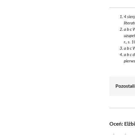
4 sier
literat
a b c 
uzupe
r., s. 
a b c 
a b c 
pierws
Pozostali
Oceń: Elżb