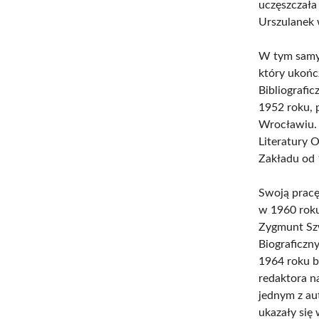
uczęszczała
Urszulanek 
W tym samy
który ukońc
Bibliografi
1952 roku, p
Wrocławiu. 
Literatury 
Zakładu od 
Swoją pracę
w 1960 roku
Zygmunt Sz
Biograficzn
1964 roku b
redaktora n
jednym z au
ukazały się