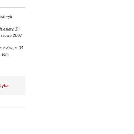
historyk
iesiąty. Ż i
arszawa 2007
 b.d.w., s. 35
y. Tom
dyka