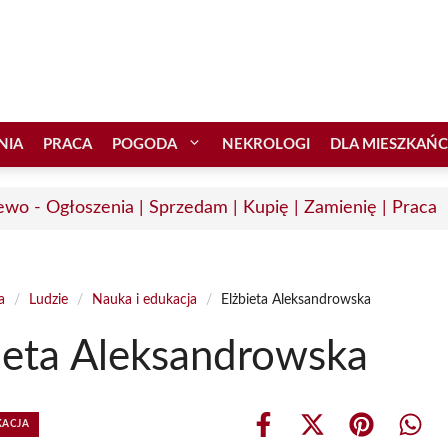
NIA
PRACA
POGODA
NEKROLOGI
DLA MIESZKAŃ
ewo - Ogłoszenia | Sprzedam | Kupię | Zamienię | Praca
a
/
Ludzie
/
Nauka i edukacja
/
Elżbieta Aleksandrowska
ieta Aleksandrowska
KACJA
Share
Share
Share
Shar
on
on
on
on