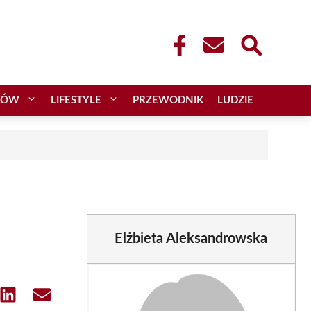
CÓW
LIFESTYLE
PRZEWODNIK
LUDZIE
Elżbieta Aleksandrowska
e
Share
Share
on
on