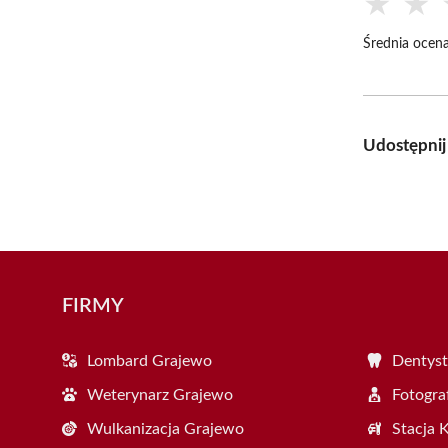
★
★
Średnia ocena
Udostępnij
FIRMY
Lombard Grajewo
Dentyst
Weterynarz Grajewo
Fotogra
Wulkanizacja Grajewo
Stacja 