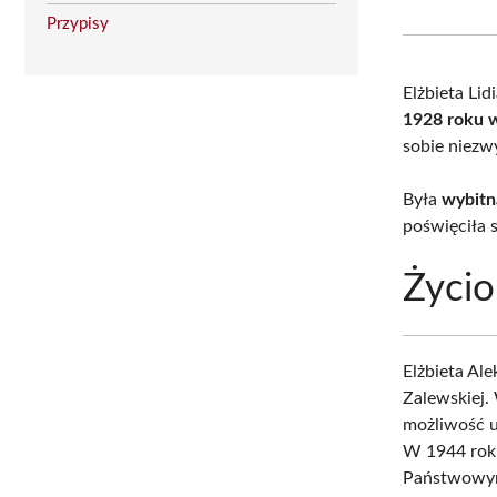
Przypisy
Elżbieta Li
1928 roku 
sobie niezw
Była
wybitną
poświęciła s
Życio
Elżbieta Al
Zalewskiej.
możliwość u
W 1944 roku
Państwowym 