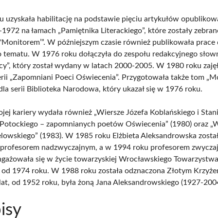
 uzyskała habilitację na podstawie pięciu artykułów opubliko
-1972 na łamach „Pamiętnika Literackiego”, które zostały zebran
 'Monitorem’”. W późniejszym czasie również publikowała prace
 tematu. W 1976 roku dołączyła do zespołu redakcyjnego słow
scy”, który został wydany w latach 2000-2005. W 1980 roku zaję
erii „Zapomniani Poeci Oświecenia”. Przygotowała także tom „M
la serii Biblioteka Narodowa, który ukazał się w 1976 roku.
jej kariery wydała również „Wiersze Józefa Koblańskiego i Stan
Potockiego – zapomnianych poetów Oświecenia” (1980) oraz „
lowskiego” (1983). W 1985 roku Elżbieta Aleksandrowska zosta
profesorem nadzwyczajnym, a w 1994 roku profesorem zwycza
gażowała się w życie towarzyskiej Wrocławskiego Towarzystw
od 1974 roku. W 1988 roku została odznaczona Złotym Krzyżem
 lat, od 1952 roku, była żoną Jana Aleksandrowskiego (1927-2004
isy