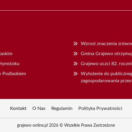
Wzrost znaczenia zrówn
laskim
Gmina Grajewo otrzymuje
ałymstoku
Grajewo uczci 82. rocz
w Podlaskiem
Wyłożenie do publiczne
zagospodarowania przes
Kontakt
O Nas
Regulamin
Polityka Prywatności
grajewo-online.pl 2026 © Wszelkie Prawa Zastrzeżone