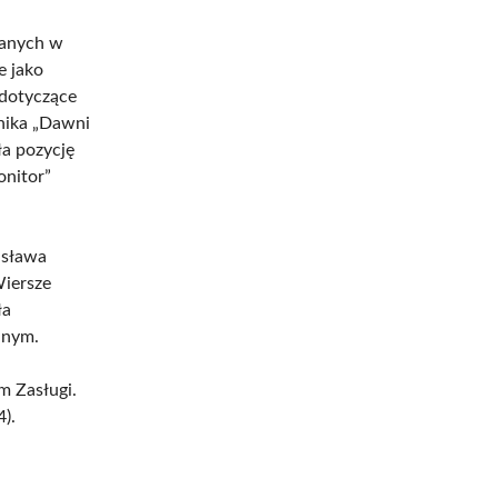
wanych w
e jako
 dotyczące
nika „Dawni
ła pozycję
onitor”
isława
Wiersze
ła
jnym.
a
 Zasługi.
).