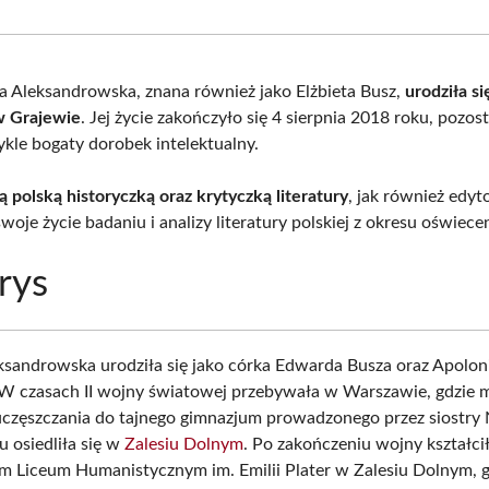
Facebook
X
Pinterest
What
(Twitter)
dia Aleksandrowska, znana również jako Elżbieta Busz,
urodziła si
w Grajewie
. Jej życie zakończyło się 4 sierpnia 2018 roku, pozos
ykle bogaty dorobek intelektualny.
 polską historyczką oraz krytyczką literatury
, jak również edyt
woje życie badaniu i analizy literatury polskiej z okresu oświecen
rys
eksandrowska urodziła się jako córka Edwarda Busza oraz Apolonii
 W czasach II wojny światowej przebywała w Warszawie, gdzie m
częszczania do tajnego gimnazjum prowadzonego przez siostry 
 osiedliła się w
Zalesiu Dolnym
. Po zakończeniu wojny kształcił
Liceum Humanistycznym im. Emilii Plater w Zalesiu Dolnym, g