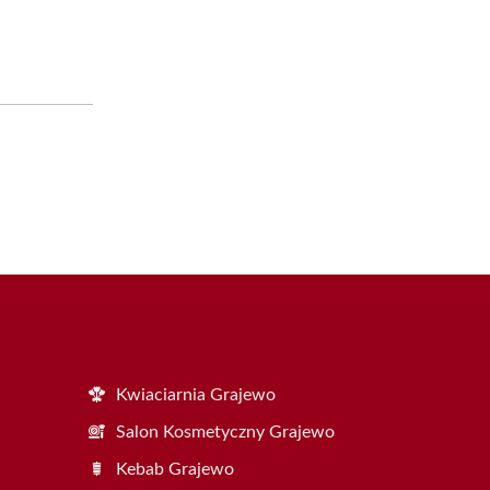
Kwiaciarnia Grajewo
Salon Kosmetyczny Grajewo
Kebab Grajewo