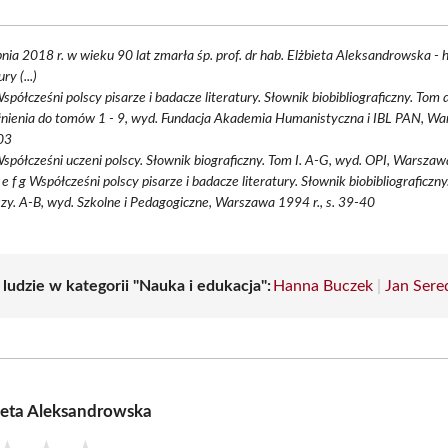
pnia 2018 r. w wieku 90 lat zmarła śp. prof. dr hab. Elżbieta Aleksandrowska - 
ury (...)
Współcześni polscy pisarze i badacze literatury. Słownik biobibliograficzny. Tom dz
łnienia do tomów 1 - 9, wyd. Fundacja Akademia Humanistyczna i IBL PAN, W
103
Współcześni uczeni polscy. Słownik biograficzny. Tom I. A-G, wyd. OPI, Warszawa,
d e f g Współcześni polscy pisarze i badacze literatury. Słownik biobibliograficzn
zy. A-B, wyd. Szkolne i Pedagogiczne, Warszawa 1994 r., s. 39-40
 ludzie w kategorii "Nauka i edukacja":
Hanna Buczek
|
Jan Sere
ieta Aleksandrowska