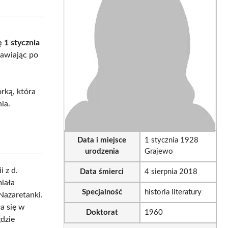
sApp
LinkedIn
Email
ę 1 stycznia
tawiając po
orką, która
ia.
Data i miejsce
1 stycznia 1928
urodzenia
Grajewo
 z d.
Data śmierci
4 sierpnia 2018
iała
Specjalność
historia literatury
Nazaretanki.
a się w
Doktorat
1960
dzie