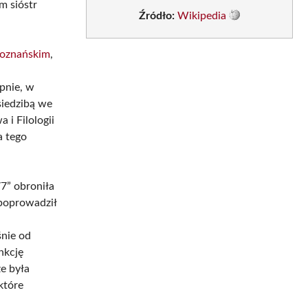
m sióstr
Źródło:
Wikipedia
Poznańskim
,
pnie, w
siedzibą we
 i Filologii
a tego
7” obroniła
 poprowadził
śnie od
nkcję
e była
które