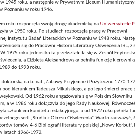
 w 1945 roku, a następnie w Prywatnym Liceum Humanistyczny
w Poznaniu w roku 1946.
m roku rozpoczęła swoją drogę akademicką na
Uniwersytecie 
zyła w 1950 roku. Po studiach rozpoczęła pracę w Pracowni
cznej Instytutu Badań Literackich w Poznaniu w 1948 roku. Nastę
rzeniosła się do Pracowni Historii Literatury Oświecenia IBL, z 
W 1975 roku jednostka ta przekształciła się w Zespół Edytorstwa
Oświecenia, a Elżbieta Aleksandrowska pełniła funkcję kierownik
1989 do 1993 roku.
 doktorską na temat „Zabawy Przyjemne i Pożyteczne 1770-177
 pod kierunkiem Tadeusza Mikulskiego, a po jego śmierci pracę
weykowski. Od 1962 roku angażowała się w Polskim Słowniku
ym, a w 1986 roku dołączyła do jego Rady Naukowej. Równocze
yła członkiem komitetu redakcyjnego, a od 1972 roku pełniła fu
aczelnego serii „Studia z Okresu Oświecenia”. Warto zauważyć, ż
torów tomów 4-6 Bibliografii literatury polskiej „Nowy Korbut”, 
 w latach 1966-1972.