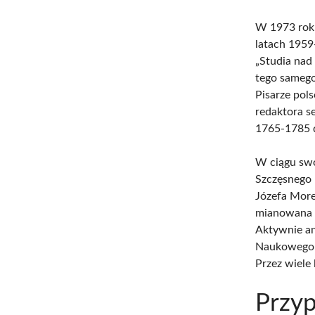
W 1973 roku
latach 1959
„Studia nad
tego samego
Pisarze pol
redaktora s
1765-1785 d
W ciągu swo
Szczęsnego 
Józefa More
mianowana 
Aktywnie an
Naukowego 
Przez wiele
Przyp