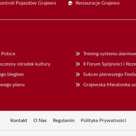
Kontroli Pojazdów Grajewo
Restauracje Grajewo
 Polsce
Trening systemu alarmo
oczesny ośrodek kultury
II Forum Spójności i Ro
ego biegiem
Sukces pierwszego Fest
owego planu
Grajewska Maratonka uc
Kontakt
O Nas
Regulamin
Polityka Prywatności