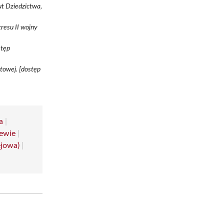
t Dziedzictwa,
resu II wojny
stęp
towej. [dostęp
a
|
jewie
|
ejowa)
|