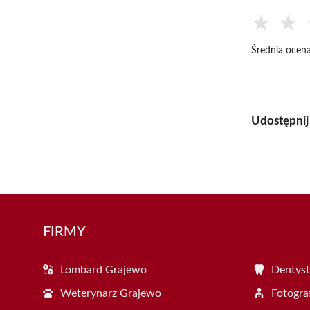
★
★
Średnia ocena
Udostępnij
FIRMY
Lombard Grajewo
Dentyst
Weterynarz Grajewo
Fotogra