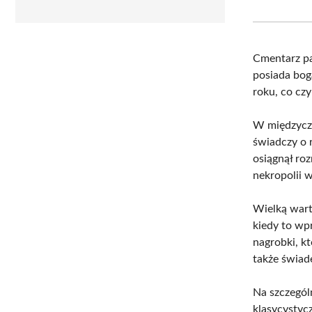
Cmentarz pa
posiada bog
roku, co cz
W międzycza
świadczy o 
osiągnął roz
nekropolii w
Wielką wart
kiedy to w
nagrobki, k
także świade
Na szczegól
klasycystyc