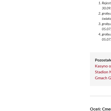
Rejest
30.09.
groby.
świato
groby.
05.07.
groby.
05.07.
Pozostałe
Kasyno o
Stadion M
Gmach Gi
Oceń: Cmen