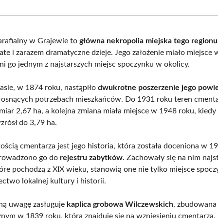
Facebook
X
Pinterest
What
(Twitter)
rafialny w Grajewie to
główna nekropolia miejska tego regionu
ate i zarazem dramatyczne dzieje. Jego założenie miało miejsce
yni go jednym z najstarszych miejsc spoczynku w okolicy.
sie, w 1874 roku, nastąpiło
dwukrotne poszerzenie jego powie
rosnących potrzebach mieszkańców. Do 1931 roku teren cment
miar 2,67 ha, a kolejna zmiana miała miejsce w 1948 roku, kiedy
zrósł do 3,79 ha.
ością cmentarza jest jego historia, która została doceniona w 1
prowadzono go do
rejestru zabytków
. Zachowały się na nim najs
tóre pochodzą z XIX wieku, stanowią one nie tylko miejsce spocz
ctwo lokalnej kultury i historii.
ną uwagę zasługuje
kaplica grobowa Wilczewskich
, zbudowana 
znym w 1839 roku, która znajduje się na wzniesieniu cmentarza. 