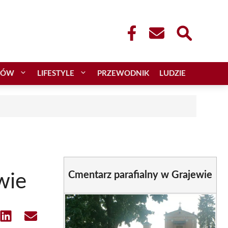
CÓW
LIFESTYLE
PRZEWODNIK
LUDZIE
Cmentarz parafialny w Grajewie
wie
e
Share
Share
on
on