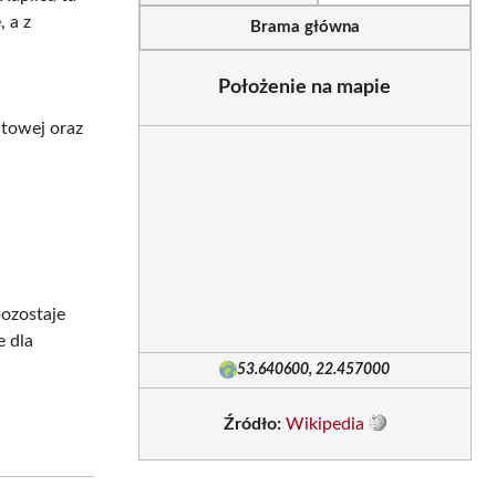
 a z
Brama główna
Położenie na mapie
atowej oraz
pozostaje
e dla
53.640600, 22.457000
Źródło:
Wikipedia