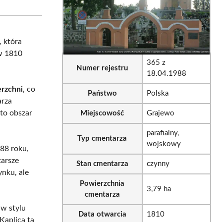
sApp
LinkedIn
Email
, która
 w 1810
365 z
Numer rejestru
18.04.1988
rzchni
, co
Państwo
Polska
arza
 to obszar
Miejscowość
Grajewo
parafialny,
Typ cmentarza
wojskowy
988 roku,
tarsze
Stan cmentarza
czynny
ynku, ale
Powierzchnia
3,79 ha
cmentarza
w stylu
Data otwarcia
1810
Kaplica ta