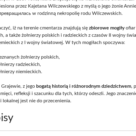
iesiona przez Kajetana Wilczewskiego z myślą o jego żonie Annie,
 превращилась w rodzinną nekropolię rodu Wilczewskich.
czyć, iż na terenie cmentarza znajdują się
zbiorowe mogiły
ofiar
h, a także żołnierzy polskich i radzieckich z czasów II wojny świ
iemieckich z I wojny światowej. W tych mogiłach spoczywa:
eznanych żołnierzy polskich,
łnierzy radzieckich,
łnierzy niemieckich.
Grajewie, z jego
bogatą historią i różnorodnym dziedzictwem
, 
ięci, refleksji i szacunku dla tych, którzy odeszli. Jego znaczeni
 lokalnej jest nie do przecenienia.
isy