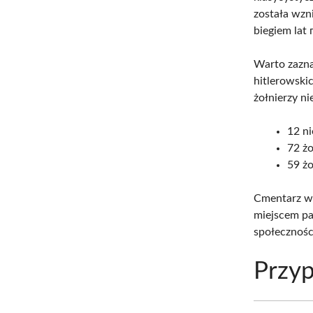
została wzn
biegiem lat
Warto zazna
hitlerowskic
żołnierzy n
12 ni
72 żo
59 żo
Cmentarz w 
miejscem pam
społeczności
Przyp