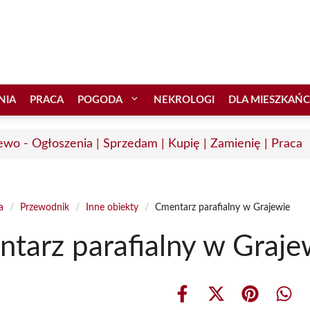
NIA
PRACA
POGODA
NEKROLOGI
DLA MIESZKAŃ
ewo - Ogłoszenia | Sprzedam | Kupię | Zamienię | Praca
a
/
Przewodnik
/
Inne obiekty
/
Cmentarz parafialny w Grajewie
tarz parafialny w Graje
Share
Share
Share
Shar
on
on
on
on