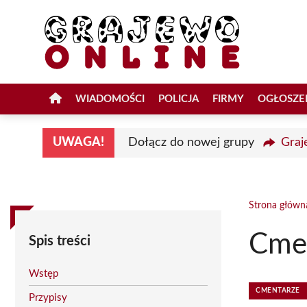
Przejdź
do
treści
WIADOMOŚCI
POLICJA
FIRMY
OGŁOSZE
UWAGA!
Dołącz do nowej grupy
Graj
Strona główn
Cmen
Spis treści
Wstęp
CMENTARZE
Przypisy