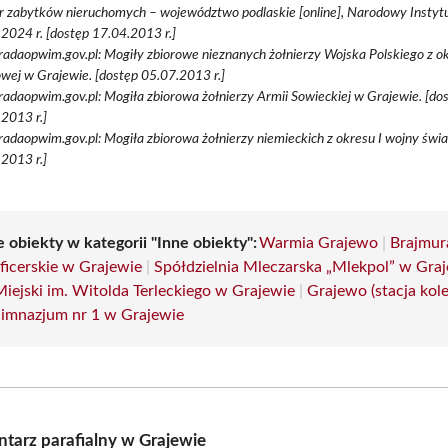
r zabytków nieruchomych – województwo podlaskie [online], Narodowy Instytu
2024 r. [dostęp 17.04.2013 r.]
radaopwim.gov.pl: Mogiły zbiorowe nieznanych żołnierzy Wojska Polskiego z ok
wej w Grajewie. [dostęp 05.07.2013 r.]
radaopwim.gov.pl: Mogiła zbiorowa żołnierzy Armii Sowieckiej w Grajewie. [do
2013 r.]
radaopwim.gov.pl: Mogiła zbiorowa żołnierzy niemieckich z okresu I wojny świa
2013 r.]
 obiekty w kategorii "Inne obiekty":
Warmia Grajewo
|
Brajmur
ficerskie w Grajewie
|
Spółdzielnia Mleczarska „Mlekpol” w Gra
iejski im. Witolda Terleckiego w Grajewie
|
Grajewo (stacja kol
mnazjum nr 1 w Grajewie
tarz parafialny w Grajewie