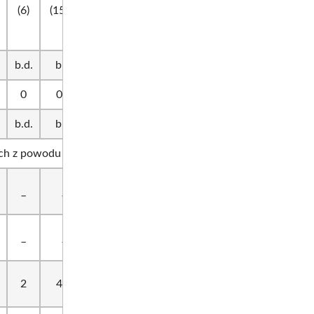
grupach,
Warmia
(6)
(15-2)
(3/0/1)
zasadnicza i
finałowa.
b.d.
b.d.
b.d.
_
Warmia
0
0-0
0/0/0
_
Warmia
b.d.
b.d.
b.d.
_
Warmia
ch z powodu wojny.
Drużyna nie
_
_
_
_
startowała.
Drużyna nie
_
_
_
_
startowała.
OMTUR/
2
4-6
b.d.
_
Związkowiec