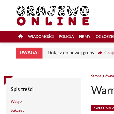
Przejdź
do
treści
WIADOMOŚCI
POLICJA
FIRMY
OGŁOSZE
UWAGA!
Dołącz do nowej grupy
Graj
Strona główna
Warm
Spis treści
Wstęp
KLUBY SPORT
Sukcesy