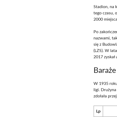
Stadion, na
tego czasu, 
2000 miejsca
Po zakończen
nazwami, ta
się z Budow
(LZS). W lat
2017 zyskał 
Baraże 
W 1935 roku 
ligi. Drużyna
zdołała prze
Lp