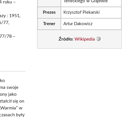
Terleckiego w Grajewie
4 roku –
Prezes
Krzysztof Piekarski
zy : 1951,
6/77,
Trener
Artur Dakowicz
977/78 –
Źródło:
Wikipedia
lko
 ma swoje
ony jako
ałcił się on
 „Warmia” w
czasach były