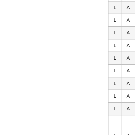
L
A
L
A
L
A
L
A
L
A
L
A
L
A
L
A
L
A