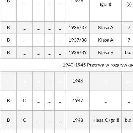
B
_
_
_
_
1936
(gr.III)
(2)
B
_
_
_
_
1936/37
Klasa A
7
B
_
_
_
_
1937/38
Klasa A
7
B
_
_
_
_
1938/39
Klasa B
b.d.
1940-1945 Przerwa w rozgrywka
_
_
_
_
_
1946
_
_
B
C
_
_
_
1947
_
_
B
C
_
_
_
1948
Klasa C (gr.II)
b.d.