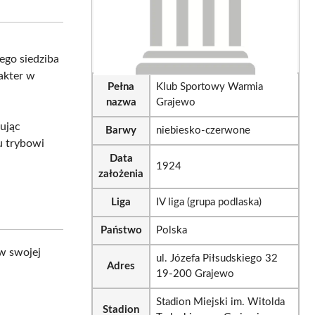
tsApp
LinkedIn
Email
Jego siedziba
akter w
Pełna
Klub Sportowy Warmia
nazwa
Grajewo
rując
Barwy
niebiesko-czerwone
u trybowi
Data
1924
założenia
Liga
IV liga (grupa podlaska)
Państwo
Polska
w swojej
ul. Józefa Piłsudskiego 32
Adres
19-200 Grajewo
Stadion Miejski im. Witolda
Stadion