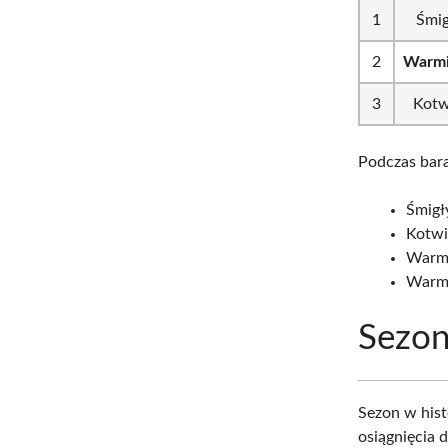
1
Śmig
2
Warmi
3
Kotw
Podczas bara
Śmigł
Kotwi
Warmi
Warmi
Sezo
Sezon w hist
osiągnięcia d