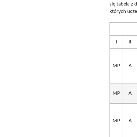
się tabela z
których ucze
I
II
MP
A
MP
A
MP
A