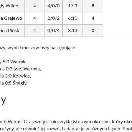
ły Wilno
4
4/0/0
17:3
8
a Grajewo
4
2/0/2
6:10
4
ica Pińsk
4
0/0/4
3:13
0
ży, wyniki meczów były następujące:
y 5:0 Warmia,
ca 0:3 (wo) Warmia,
a 3:0 Kotwica,
a 0:5 Śmigły.
ny
orii Warmii Grajewo jest niezwykle istotnym okresem, który okre
rużyny, ale również jej rozwój i adaptację w różnych ligach. Poni