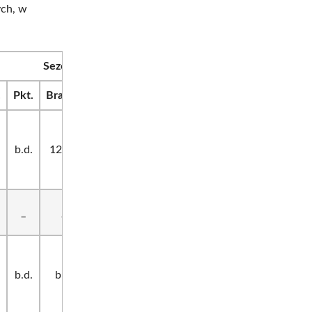
ych, w
Sezony, opis
.
Pkt.
Bramki
Z/R/P
Uwagi
Nazwa
Okręg
Wileński,
Gimnazjalny
b.d.
126-7
b.d.
podokręg
KS
białostocki.
Klasa A, B, C
Grajewski
_
_
_
nie grała.
KS
Okręg
Wileński,
b.d.
b.d.
b.d.
Warmia
podokręg
białostocki.