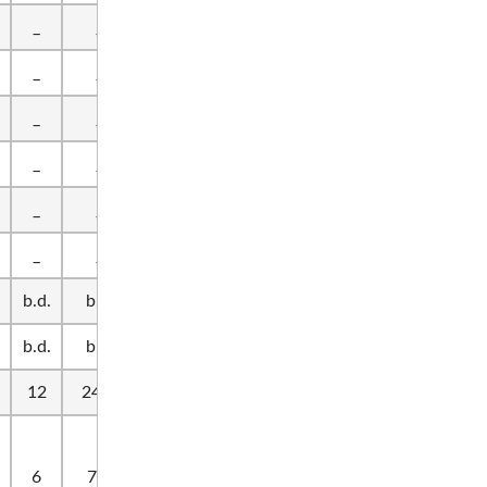
_
_
_
Brak danych.
Warmia
_
_
_
Brak danych.
Warmia
_
_
_
Brak danych.
Warmia
_
_
_
Brak danych.
Warmia
_
_
_
Brak danych.
Warmia
_
_
_
Brak danych.
Warmia
b.d.
b.d.
b.d.
_
Warmia
b.d.
b.d.
b.d.
_
Warmia
12
24-9
6/0/2
_
Warmia
Rozgrywki w
dwóch
6
7-5
2/2/0