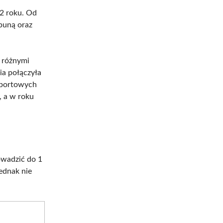
2 roku. Od
ybuną oraz
d różnymi
a połączyła
Sportowych
, a w roku
owadzić do 1
jednak nie