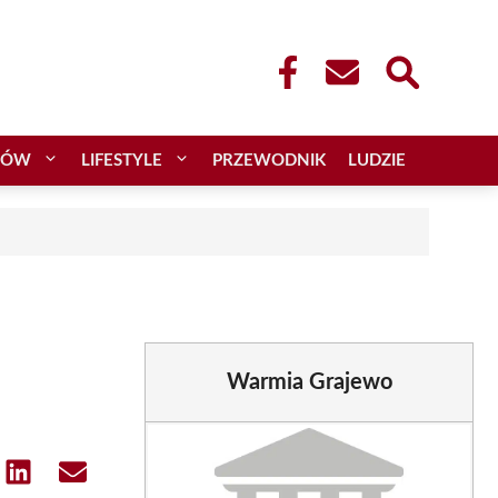
CÓW
LIFESTYLE
PRZEWODNIK
LUDZIE
Warmia Grajewo
e
Share
Share
on
on