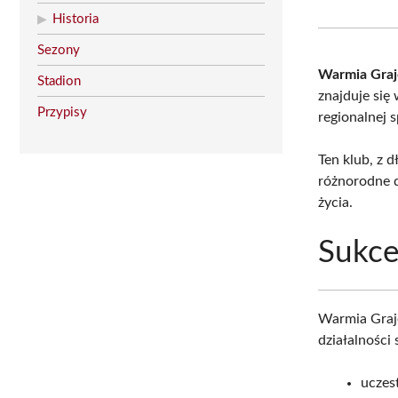
Historia
Sezony
Warmia Gra
Stadion
znajduje si
Przypisy
regionalnej 
Ten klub, z d
różnorodne d
życia.
Sukce
Warmia Graje
działalności
uczes