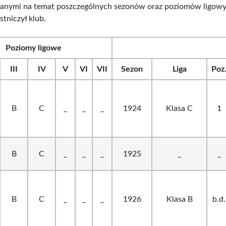
 danymi na temat poszczególnych sezonów oraz poziomów ligow
stniczył klub.
Poziomy ligowe
III
IV
V
VI
VII
Sezon
Liga
Poz
B
C
_
_
_
1924
Klasa C
1
B
C
_
_
_
1925
_
_
B
C
_
_
_
1926
Klasa B
b.d.