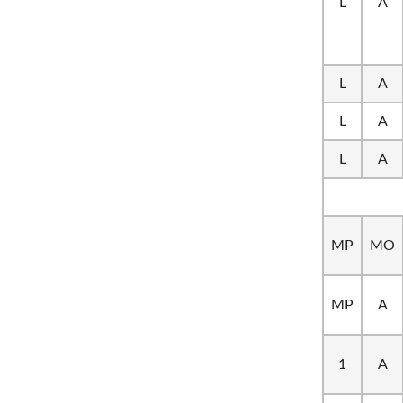
L
A
L
A
L
A
L
A
MP
MO
MP
A
1
A