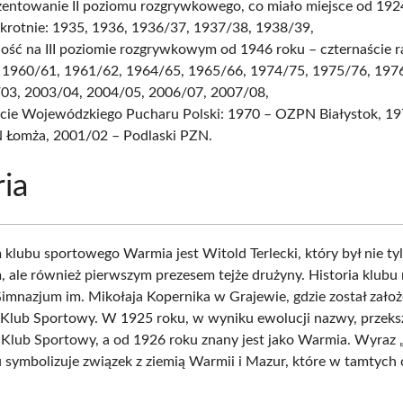
zentowanie II poziomu rozgrywkowego, co miało miejsce od 192
krotnie: 1935, 1936, 1936/37, 1937/38, 1938/39,
ość na III poziomie rozgrywkowym od 1946 roku – czternaście ra
 1960/61, 1961/62, 1964/65, 1965/66, 1974/75, 1975/76, 197
03, 2003/04, 2004/05, 2006/07, 2007/08,
cie Wojewódzkiego Pucharu Polski: 1970 – OZPN Białystok, 1
Łomża, 2001/02 – Podlaski PZN.
ria
 klubu sportowego Warmia jest Witold Terlecki, który był nie ty
 ale również pierwszym prezesem tejże drużyny. Historia klubu
imnazjum im. Mikołaja Kopernika w Grajewie, gdzie został założ
Klub Sportowy. W 1925 roku, w wyniku ewolucji nazwy, przekszt
 Klub Sportowy, a od 1926 roku znany jest jako Warmia. Wyraz
 symbolizuje związek z ziemią Warmii i Mazur, które w tamtych 