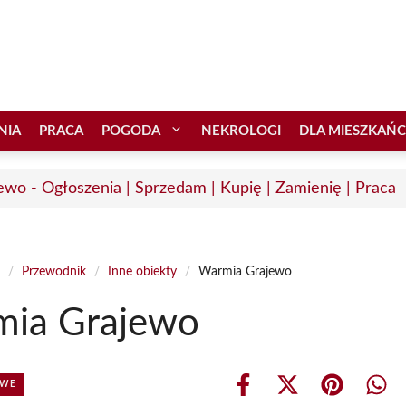
NIA
PRACA
POGODA
NEKROLOGI
DLA MIESZKAŃ
ewo - Ogłoszenia | Sprzedam | Kupię | Zamienię | Praca
/
Przewodnik
/
Inne obiekty
/
Warmia Grajewo
ia Grajewo
OWE
Share
Share
Share
Shar
on
on
on
on