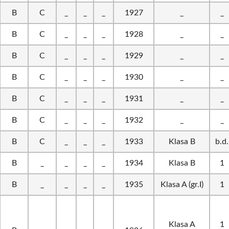
B
C
_
_
_
1927
_
_
B
C
_
_
_
1928
_
_
B
C
_
_
_
1929
_
_
B
C
_
_
_
1930
_
_
B
C
_
_
_
1931
_
_
B
C
_
_
_
1932
_
_
B
C
_
_
_
1933
Klasa B
b.d.
B
_
_
_
_
1934
Klasa B
1
B
_
_
_
_
1935
Klasa A (gr.I)
1
Klasa A
1