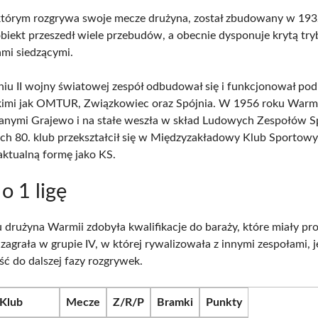
 którym rozgrywa swoje mecze drużyna, został zbudowany w 193
obiekt przeszedł wiele przebudów, a obecnie dysponuje krytą tr
mi siedzącymi.
iu II wojny światowej zespół odbudował się i funkcjonował po
kimi jak OMTUR, Związkowiec oraz Spójnia. W 1956 roku Warmi
lanymi Grajewo i na stałe weszła w skład Ludowych Zespołów 
ach 80. klub przekształcił się w Międzyzakładowy Klub Sportowy
aktualną formę jako KS.
o 1 ligę
drużyna Warmii zdobyła kwalifikacje do baraży, które miały pr
 zagrała w grupie IV, w której rywalizowała z innymi zespołami, 
jść do dalszej fazy rozgrywek.
Klub
Mecze
Z/R/P
Bramki
Punkty