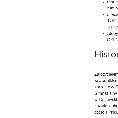
repre
ośmio
obecn
1952,
2002/
zdoby
OZPN 
Histo
Założycielem
zawodnikiem,
korzenie w G
Gimnazjalny 
w Grajewski
nazwie klubu
częścią Prus.