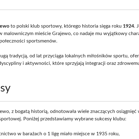
Facebook
X
Pinterest
Wha
(Twitter)
jewo
to polski klub sportowy, którego historia sięga roku
1924
. 
ę w malowniczym mieście Grajewo, co nadaje mu wyjątkowy char
społeczności sportsmenów.
ługą tradycją, od lat przyciąga lokalnych miłośników sportu, ofe
yscypliny i aktywności, które sprzyjają integracji oraz zdrowem
sy
wo, z bogatą historią, odnotowała wiele znaczących osiągnięć 
 sportowej. Poniżej przedstawiamy wybrane sukcesy klubu:
tnictwo w barażach o 1 ligę miało miejsce w 1935 roku,