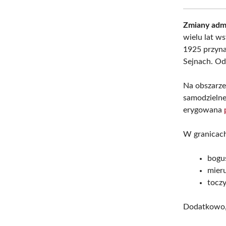
Zmiany admi
wielu lat ws
1925 przynal
Sejnach. Od 
Na obszarze
samodzielne
erygowana
W granicach
bogus
mieru
toczy
Dodatkowo, 