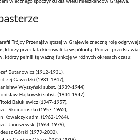
cem wiecznego spoczynku dla wielu mieszkańców Grajewa.
pasterze
arafii Trójcy Przenajświętszej w Grajewie znaczną rolę odgrywaj
ze
, którzy przez lata kierowali tą wspólnotą. Poniżej przedstawia
, którzy pełnili tę ważną funkcję w różnych okresach czasu:
ózef Butanowicz (1912-1931),
ndrzej Gawędzki (1931-1947),
tanisław Wyszyński subst. (1939-1944),
ronisław Hajkowski subst. (1944-1947),
itold Balukiewicz (1947-1957),
Józef Skomoroszko (1957-1962),
Jan Kowalczyk adm. (1962-1964),
ózef Januszewski (1964-1979),
adeusz Górski (1979-2002),
rał. dr Czesław Oleksy (2002-2018),