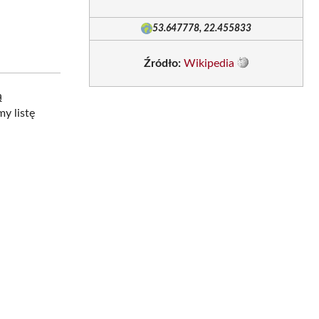
53.647778, 22.455833
Źródło:
Wikipedia
ą
my listę