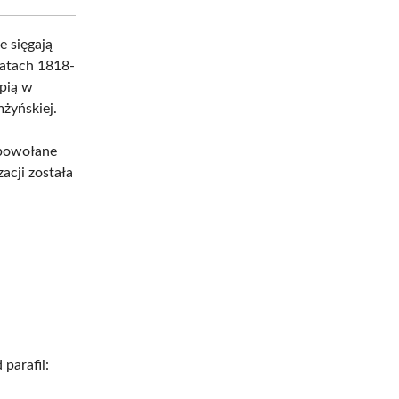
e sięgają
 latach 1818-
upią w
mżyńskiej.
 powołane
acji została
parafii: