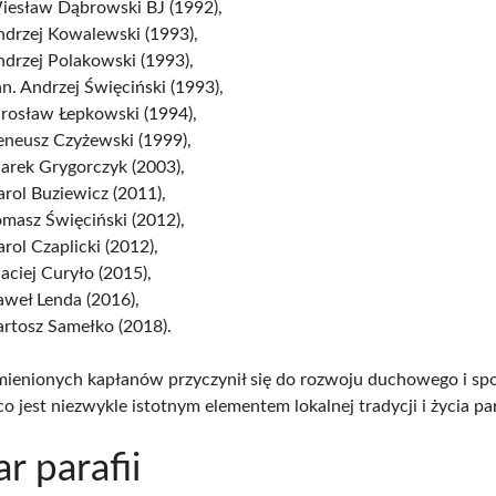
Wiesław Dąbrowski BJ (1992),
ndrzej Kowalewski (1993),
ndrzej Polakowski (1993),
an. Andrzej Święciński (1993),
arosław Łepkowski (1994),
reneusz Czyżewski (1999),
arek Grygorczyk (2003),
arol Buziewicz (2011),
omasz Święciński (2012),
arol Czaplicki (2012),
aciej Curyło (2015),
aweł Lenda (2016),
artosz Samełko (2018).
ienionych kapłanów przyczynił się do rozwoju duchowego i sp
o jest niezwykle istotnym elementem lokalnej tradycji i życia pa
r parafii