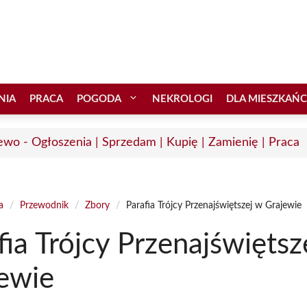
NIA
PRACA
POGODA
NEKROLOGI
DLA MIESZKAŃ
ewo - Ogłoszenia | Sprzedam | Kupię | Zamienię | Praca
a
/
Przewodnik
/
Zbory
/
Parafia Trójcy Przenajświętszej w Grajewie
fia Trójcy Przenajświętsz
ewie