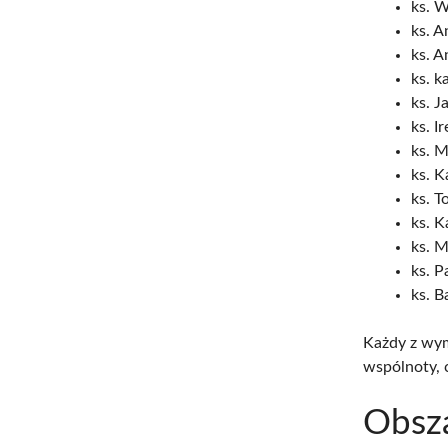
ks. 
ks. A
ks. A
ks. k
ks. J
ks. I
ks. M
ks. K
ks. T
ks. K
ks. M
ks. P
ks. B
Każdy z wym
wspólnoty, c
Obsza