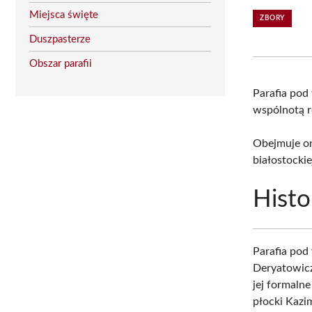
Miejsca święte
ZBORY
Duszpasterze
Obszar parafii
Parafia po
wspólnotą re
Obejmuje on
białostockie
Histo
Parafia po
Deryatowicz
jej formaln
płocki Kazim