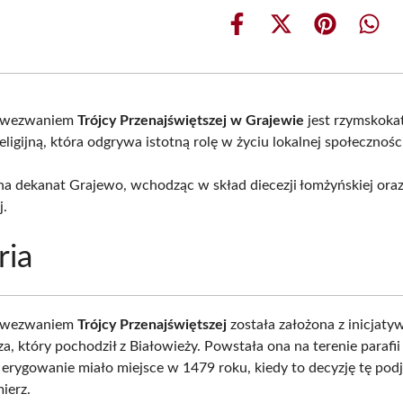
Share
Share
Share
Shar
on
on
on
on
Facebook
X
Pinterest
What
(Twitter)
d wezwaniem
Trójcy Przenajświętszej w Grajewie
jest rzymskoka
ligijną, która odgrywa istotną rolę w życiu lokalnej społecznośc
a dekanat Grajewo, wchodząc w skład diecezji łomżyńskiej oraz
j.
ria
d wezwaniem
Trójcy Przenajświętszej
została założona z inicjaty
a, który pochodził z Białowieży. Powstała ona na terenie parafi
e erygowanie miało miejsce w 1479 roku, kiedy to decyzję tę podj
ierz.