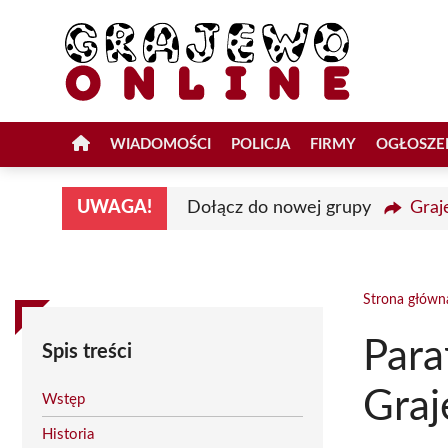
Przejdź
do
treści
WIADOMOŚCI
POLICJA
FIRMY
OGŁOSZE
UWAGA!
Dołącz do nowej grupy
Graj
Strona główn
Para
Spis treści
Graj
Wstęp
Historia