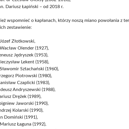
an. Dariusz Łapiński – od 2018 r.
eż wspomnieć o kapłanach, którzy noszą miano powołania z ter
 ich zestawienie:
 Józef Złotkowski,
. Wacław Olender (1927),
reneusz Jędryszek (1953),
ieczysław Lekent (1958),
 Sławomir Sztachański (1960),
rzegorz Piotrowski (1980),
tanisław Czaplicki (1983),
adeusz Andryszewski (1988),
ariusz Drężek (1989),
bigniew Jaworski (1990),
ndrzej Kolarski (1990),
an Domiński (1991),
 Mariusz Łaguna (1992),