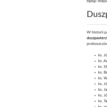
będąc miejs
Dusz
W historii p
duszpaster
proboszczów
ks. J
ks. A
ks. S
ks. B
ks. W
ks. 
ks. 
ks. J
ks. T
ks. p