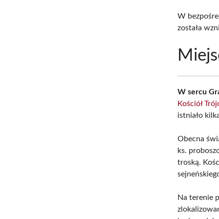
W bezpośred
została wzn
Miejs
W sercu Gra
Kościół Trój
istniało ki
Obecna świą
ks. probosz
troską. Koś
sejneńskieg
Na terenie p
zlokalizowa