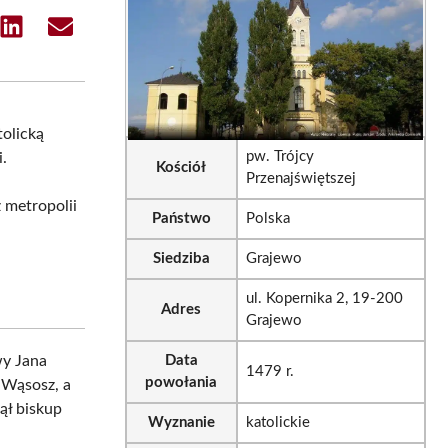
e
Share
Share
on
on
sApp
LinkedIn
Email
tolicką
pw. Trójcy
i.
Kościół
Przenajświętszej
 metropolii
Państwo
Polska
Siedziba
Grajewo
ul. Kopernika 2, 19-200
Adres
Grajewo
wy Jana
Data
1479 r.
powołania
i Wąsosz, a
ął biskup
Wyznanie
katolickie