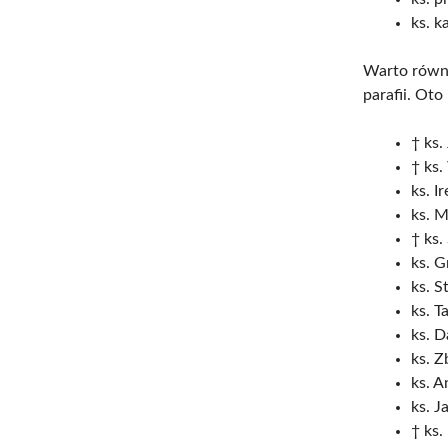
ks. k
Warto równi
parafii. Oto
† ks.
† ks
ks. I
ks. M
† ks.
ks. G
ks. S
ks. T
ks. D
ks. Z
ks. A
ks. J
† ks.