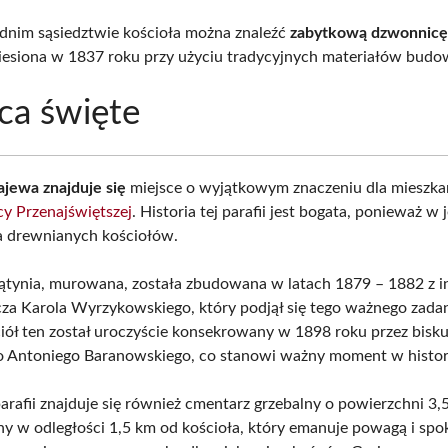
nim sąsiedztwie kościoła można znaleźć
zabytkową dzwonnic
iesiona w 1837 roku przy użyciu tradycyjnych materiałów budo
ca święte
jewa znajduje się
miejsce o wyjątkowym znaczeniu dla mieszk
cy Przenajświętszej
. Historia tej parafii jest bogata, ponieważ w j
lka drewnianych kościołów.
tynia, murowana, została zbudowana w latach 1879 – 1882 z i
cza Karola Wyrzykowskiego, który podjął się tego ważnego zadan
ciół ten został uroczyście konsekrowany w 1898 roku przez bisk
o Antoniego Baranowskiego, co stanowi ważny moment w historii
arafii znajduje się również cmentarz grzebalny o powierzchni 3,5
ny w odległości 1,5 km od kościoła, który emanuje powagą i spo