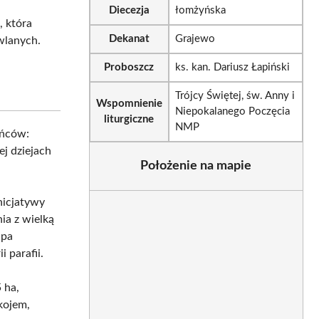
Diecezja
łomżyńska
ę
, która
Dekanat
Grajewo
wlanych.
Proboszcz
ks. kan. Dariusz Łapiński
Trójcy Świętej, św. Anny i
Wspomnienie
Niepokalanego Poczęcia
liturgiczne
NMP
ańców:
ej dziejach
Położenie na mapie
nicjatywy
ia z wielką
upa
 parafii.
 ha,
kojem,