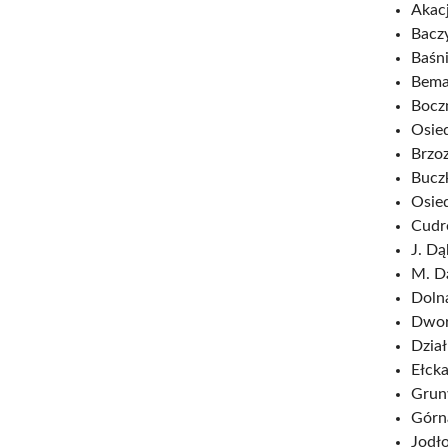
Akac
Bacz
Baśn
Bema
Bocz
Osie
Brzo
Bucz
Osie
Cudr
J. D
M. D
Doln
Dwor
Dzia
Ełcka
Grun
Górn
Jodł