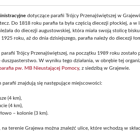
nistracyjne
dotyczące parafii Trójcy Przenajświętszej w Grajewi
tecz. Do 1818 roku parafia ta była częścią diecezji płockiej, a w
eżała do diecezji augustowskiej, która miała swoją stolicę bisk
1925 roku, aż do dnia dzisiejszego, parafia należy do diecezji ło
 parafii Trójcy Przenajświętszej, na początku 1989 roku zostało
 duszpasterstwo. W wyniku tego działania, w obrębie tej organiz
parafia pw. MB Nieustającej Pomocy
, z siedzibą w Grajewie.
 parafii znajdują się następujące miejscowości:
ze (4 km),
cie (4 km),
łowo – kolonie (3 km).
na terenie Grajewa można znaleźć ulice, które wchodzą w skład 