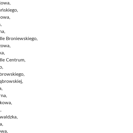
jowa,
yńskiego,
iowa,
,
na,
dle Broniewskiego,
zowa,
ka,
dle Centrum,
o,
ąbrowskiego,
ąbrowskiej,
a,
na,
łkowa,
,
waldzka,
a,
owa,