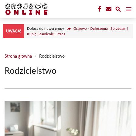
Przejdź
M
do
treści
Dołącz do nowej grupy
Grajewo - Ogłoszenia | Sprzedam |
UWAGA!
Kupię | Zamienię | Praca
Strona główna
/
Rodzicielstwo
Rodzicielstwo