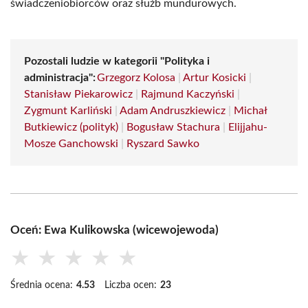
świadczeniobiorców oraz służb mundurowych.
Pozostali ludzie w kategorii "Polityka i
administracja":
Grzegorz Kolosa
|
Artur Kosicki
|
Stanisław Piekarowicz
|
Rajmund Kaczyński
|
Zygmunt Karliński
|
Adam Andruszkiewicz
|
Michał
Butkiewicz (polityk)
|
Bogusław Stachura
|
Elijjahu-
Mosze Ganchowski
|
Ryszard Sawko
Oceń: Ewa Kulikowska (wicewojewoda)
★
★
★
★
★
Średnia ocena:
4.53
Liczba ocen:
23