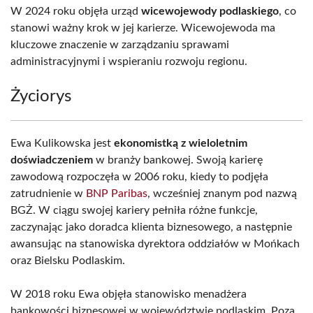
W 2024 roku objęła urząd
wicewojewody podlaskiego
, co
stanowi ważny krok w jej karierze. Wicewojewoda ma
kluczowe znaczenie w zarządzaniu sprawami
administracyjnymi i wspieraniu rozwoju regionu.
Życiorys
Ewa Kulikowska jest
ekonomistką z wieloletnim
doświadczeniem
w branży bankowej. Swoją karierę
zawodową rozpoczęła w 2006 roku, kiedy to podjęła
zatrudnienie w
BNP Paribas
, wcześniej znanym pod nazwą
BGŻ. W ciągu swojej kariery pełniła różne funkcje,
zaczynając jako doradca klienta biznesowego, a następnie
awansując na stanowiska dyrektora oddziałów w Mońkach
oraz Bielsku Podlaskim.
W 2018 roku Ewa objęła stanowisko menadżera
bankowości biznesowej w województwie podlaskim. Poza