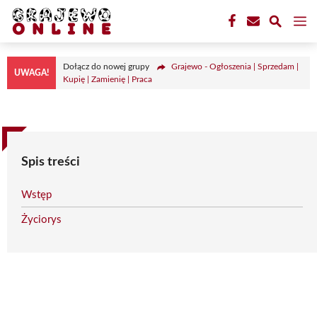
Przejdź
M
do
treści
Dołącz do nowej grupy
Grajewo - Ogłoszenia | Sprzedam |
UWAGA!
Kupię | Zamienię | Praca
Spis treści
Wstęp
Życiorys