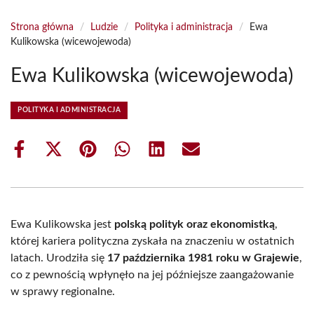
Strona główna
/
Ludzie
/
Polityka i administracja
/
Ewa
Kulikowska (wicewojewoda)
Ewa Kulikowska (wicewojewoda)
POLITYKA I ADMINISTRACJA
Share
Share
Share
Share
Share
Share
on
on
on
on
on
on
Facebook
X
Pinterest
WhatsApp
LinkedIn
Email
(Twitter)
Ewa Kulikowska jest
polską polityk oraz ekonomistką
,
której kariera polityczna zyskała na znaczeniu w ostatnich
latach. Urodziła się
17 października 1981 roku w Grajewie
,
co z pewnością wpłynęło na jej późniejsze zaangażowanie
w sprawy regionalne.