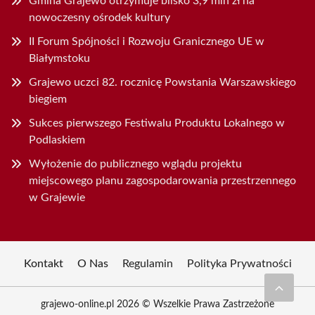
Gmina Grajewo otrzymuje blisko 3,9 mln zł na
nowoczesny ośrodek kultury
II Forum Spójności i Rozwoju Granicznego UE w
Białymstoku
Grajewo uczci 82. rocznicę Powstania Warszawskiego
biegiem
Sukces pierwszego Festiwalu Produktu Lokalnego w
Podlaskiem
Wyłożenie do publicznego wglądu projektu
miejscowego planu zagospodarowania przestrzennego
w Grajewie
Kontakt
O Nas
Regulamin
Polityka Prywatności
grajewo-online.pl 2026 © Wszelkie Prawa Zastrzeżone